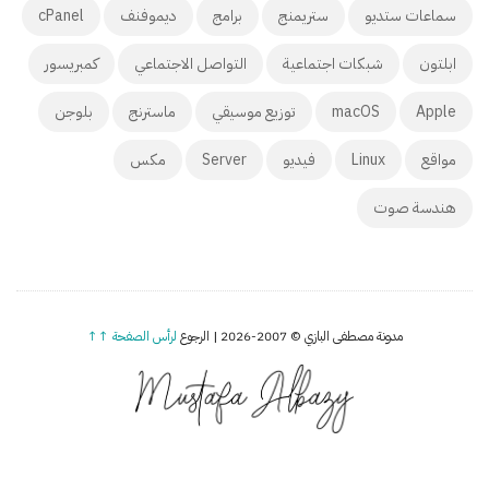
سماعات ستديو
ستريمنج
برامج
ديموفنف
cPanel
ابلتون
شبكات اجتماعية
التواصل الاجتماعي
كمبريسور
Apple
macOS
توزيع موسيقي
ماسترنج
بلوجن
مواقع
Linux
فيديو
Server
مكس
هندسة صوت
مدونة مصطفى البازي © 2007-2026 | الرجوع
لرأس الصفحة ↑↑