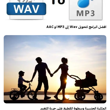
افضل البرامج لتحويل Wav إلى MP3 او AAC
المثلية الجنسية وسطوة القطيع على حرية التعبير