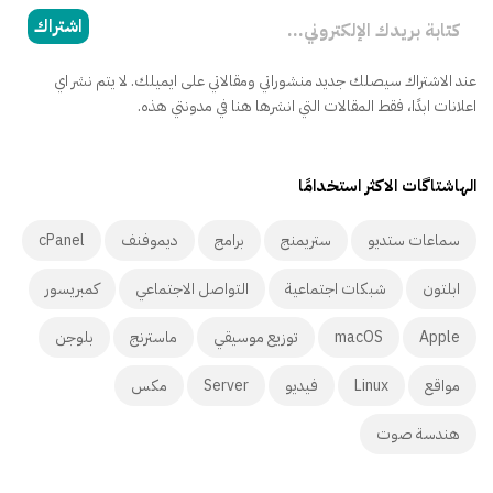
كتابة بريدك الإلكتروني...
اشتراك
عند الاشتراك سيصلك جديد منشوراتي ومقالاتي على ايميلك. لا يتم نشر اي
اعلانات ابدًا، فقط المقالات التي انشرها هنا في مدونتي هذه.
الهاشتاگات الاكثر استخدامًا
سماعات ستديو
ستريمنج
برامج
ديموفنف
cPanel
ابلتون
شبكات اجتماعية
التواصل الاجتماعي
كمبريسور
Apple
macOS
توزيع موسيقي
ماسترنج
بلوجن
مواقع
Linux
فيديو
Server
مكس
هندسة صوت