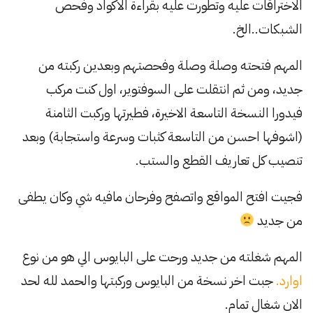
الاختراقات عليه وتطورت عليه بقراءة الاكواد وفحص
الشبكات..الخ.
المهم فتحته وصلة وصلة وفحصتهم وبعدين ركبته من
جديد، ومن ثم انتقلت على السوفتوير، اول كنت مركب
فيدورا النسخة التاسعة الاخيرة، فطيرتها وركبت الثامنة
(اشوفها احسن من التاسعة كثبات وسرعة واستجابة) وبعد
تنصيب كل تعاريف القطع والستب.
فجيت افتح المواقع واتصفح وفرحان مافيه شي وكان يطفى
من جديد
المهم شغلته من جديد ورحت على البايوس الي هو من نوع
اوارد.
جبت اخر نسخة من البايوس وركبتها والحمد لله لحد
الان شغال تمام.