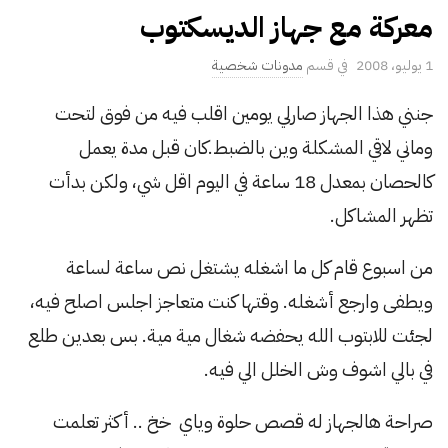
معركة مع جهاز الديسكتوب
P
1 يوليو، 2008
مدونات شخصية
u
جنني هذا الجهاز صارلي يومين اقلب فيه من فوق لتحت
b
وماني لاقي المشكلة وين بالضبط.كان قبل مدة يعمل
l
i
كالحصان بمعدل 18 ساعة في اليوم اقل شي، ولكن بدأت
s
تظهر المشاكل.
h
D
من اسبوع قام كل ما اشغله يشتغل نص ساعة لساعة
a
ويطفى وارجع أشغله. وقتها كنت متعاجز اجلس اصلح فيه،
t
لجئت للابتوب الله يحفضه شغال مية مية. بس بعدين طلع
e
في بالي اشوف وش الخلل الي فيه.
صراحة هالجهاز له قصص حلوة وياي خخ .. أكثر تعلمت