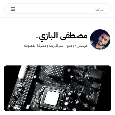
.
مصطفى البازي
مهندس ◦ ومدون انشر للترفيه ومشاركة المعلومة