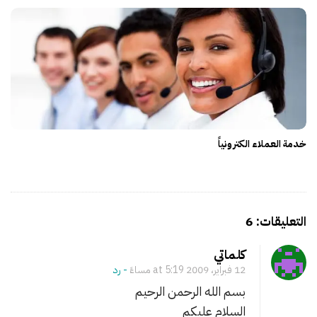
خدمة العملاء الكترونياً
O
n
كلماتي
ف
12 فبراير، 2009 at 5:19 مساءً
- ‎رد
ر
بسم الله الرحمن الرحيم
ي
السلام عليكم
ق