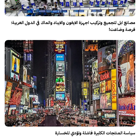
مصانع ابل لتجميع وتركيب اجهزة الايفون والايباد والماك في الدول العربية؛
فرصة وضاعت!
سياسة المنتجات الكثيرة فاشلة وتؤدي للخسارة