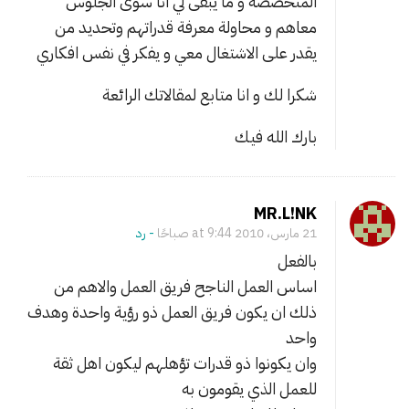
المتخصصة و ما يبقى لي انا سوى الجلوس
معاهم و محاولة معرفة قدراتهم وتحديد من
يقدر على الاشتغال معي و يفكر في نفس افكاري
شكرا لك و انا متابع لمقالاتك الرائعة
بارك الله فيك
MR.L!NK
21 مارس، 2010 at 9:44 صباحًا
- ‎رد
بالفعل
اساس العمل الناجح فريق العمل والاهم من
ذلك ان يكون فريق العمل ذو رؤية واحدة وهدف
واحد
وان يكونوا ذو قدرات تؤهلهم ليكون اهل ثقة
للعمل الذي يقومون به