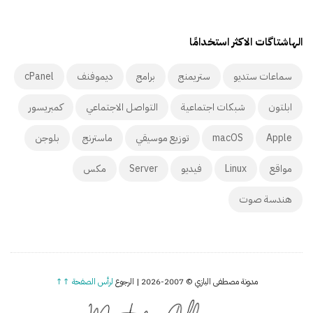
الهاشتاگات الاكثر استخدامًا
سماعات ستديو
ستريمنج
برامج
ديموفنف
cPanel
ابلتون
شبكات اجتماعية
التواصل الاجتماعي
كمبريسور
Apple
macOS
توزيع موسيقي
ماسترنج
بلوجن
مواقع
Linux
فيديو
Server
مكس
هندسة صوت
مدونة مصطفى البازي © 2007-2026 | الرجوع
لرأس الصفحة ↑↑