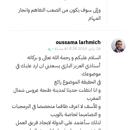
وإلى سوف يكون من الصعب التفاهم وانجاز
المهام
oussama larhmich
28 يناير، 2010 at 4:34 مساءً
- ‎رد
السلام عليكم و رحمة الله تعالى و بركاته
أستاذي العزيز البازي يسعدني ان ارد عليك في
موضوعك
في الحقيقة الموضوع رائع
و انا انتقلت حديثا لمدينة طنجة عروس شمال
المغرب
و للأسف لا اعرف طاقما متخصصا في البرمجيات
و التصاميما لخاصة بالويب
لذلك سأعتمد على الدولة لايجاد فريق العمل