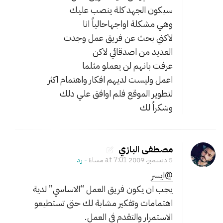
سيكون الجهد كلة ينصب عليك
وهي مشكلة اواجهاحالياً انا
لاكني بحث عن فريق عمل وجدت
العديد من اصدقائي لاكن
عرفت بانهم لن يعملو مثلما
اعمل وليست لديهم افكار واهتمام اكثر
لتطوير الموقع فلم اوافق علي دلك
وشكراُ لك
مصطفى البازي
5 ديسمبر، 2009 at 7:01 مساءً
- ‎رد
@ايسر
يجب ان يكون فريق العمل “الاساسي” لدية
اهتمامات وتفكير مشابة لك حتى تستطيعو
الاستمرار والتقدم في العمل.