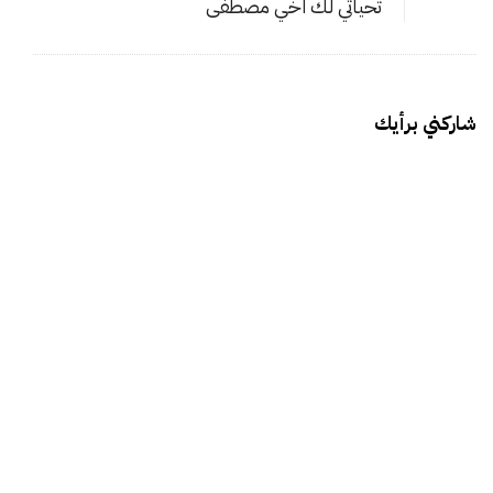
تحياتي لك اخي مصطفى
شاركني برأيك