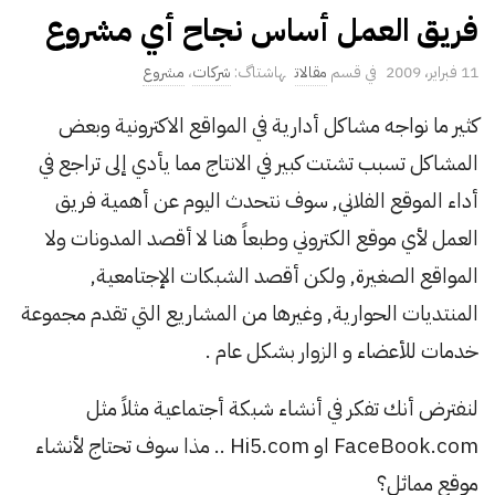
فريق العمل أساس نجاح أي مشروع
P
11 فبراير، 2009
مقالات
شركات
،
مشروع
u
كثير ما نواجه مشاكل أدارية في المواقع الاكترونية وبعض
b
المشاكل تسبب تشتت كبير في الانتاج مما يأدي إلى تراجع في
l
i
أداء الموقع الفلاني, سوف نتحدث اليوم عن أهمية فريق
s
العمل لأي موقع الكتروني وطبعاً هنا لا أقصد المدونات ولا
h
المواقع الصغيرة, ولكن أقصد الشبكات الإجتامعية,
D
المنتديات الحوارية, وغيرها من المشاريع التي تقدم مجموعة
a
t
خدمات للأعضاء و الزوار بشكل عام .
e
لنفترض أنك تفكر في أنشاء شبكة أجتماعية مثلاً مثل
FaceBook.com او Hi5.com .. مذا سوف تحتاج لأنشاء
موقع مماثل؟