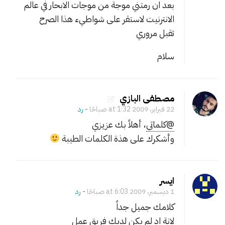
بعد ان رمتني موجة من موجات الابحار في عالم
ش
ر
الانترنيت لاستقر على شواطيء هذا الصرح
و
تقبل مروري
ع
سلام
مصطفى البازي
22 فبراير، 2009 at 1:32 صباحًا
- ‎رد
@كلماتي
، أهلاً بك عزيزي
وأشكرك على هذة الكلمات الطيبة
ايسر
1 ديسمبر، 2009 at 6:03 صباحًا
- ‎رد
كلامك جميل جداً
لانة اد لم يكن لديك فريق عمل