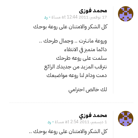
n
محمد فوزى
و
17 نوفمبر، 2011 at 12:44 مساءً
- ‎رد
ظ
كل الشكر والامتنان على روعة بوحـك
ا
ئ
وروعة مانــثرت .. وجمال طرحك ..
ف
دائما متميز في الانتقاء
م
سلمت على روعه طرحك
ت
نترقب المزيد من جديدك الرائع
ا
دمت ودام لنا روعه مواضيعك
ح
ة
لك خالص احترامي
ف
ي
د
محمد فوزي
ي
1 ديسمبر، 2011 at 2:54 مساءً
- ‎رد
م
كل الشكر والامتنان على روعة بوحـك ..
و