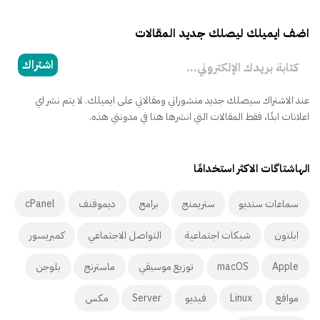
اضف ايميلك ليصلك جديد المقالات
كتابة بريدك الإلكتروني...
اشتراك
عند الاشتراك سيصلك جديد منشوراتي ومقالاتي على ايميلك. لا يتم نشر اي
اعلانات ابدًا، فقط المقالات التي انشرها هنا في مدونتي هذه.
الهاشتاگات الاكثر استخدامًا
سماعات ستديو
ستريمنج
برامج
ديموفنف
cPanel
ابلتون
شبكات اجتماعية
التواصل الاجتماعي
كمبريسور
Apple
macOS
توزيع موسيقي
ماسترنج
بلوجن
مواقع
Linux
فيديو
Server
مكس