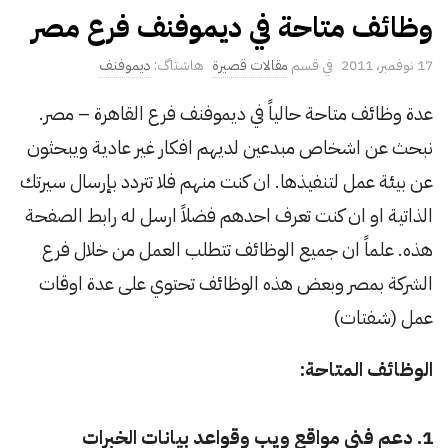
وظائف متاحة في ديموفنف فرع مصر
P
17 نوفمبر، 2011
مقالات قصيرة
ديموفنف
u
عدة وظائف متاحة حالياً في ديموفنف فرع القاهرة – مصر.
b
نبحث عن اشخاص مبدعين لديهم افكار غير عادية ويبحثون
l
i
عن بيئة عمل لتنفيذها. ان كنت منهم فلا تتردد بإرسال سيرتك
s
الذاتية او ان كنت تعرف احدهم فضلاً ارسل له رابط الصفحة
h
هذه. علماً ان جميع الوظائف تتطلب العمل من خلال فرع
D
الشركة بمصر وبعض هذه الوظائف تحتوي على عدة اوقات
a
t
عمل (شفتات)
e
الوظائف المتاحة:
1. دعم فني مواقع ويب وقواعد بيانات الخبرات