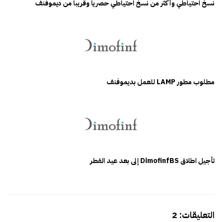
نسخ احتياطي وأكثر من نسخ احتياطي حصرياً وقريباً من ديموفنف
مطلوب مطور LAMP للعمل بديموفنف
تأجيل اطلاق DimofinfBS إلى بعد عيد الفطر
O