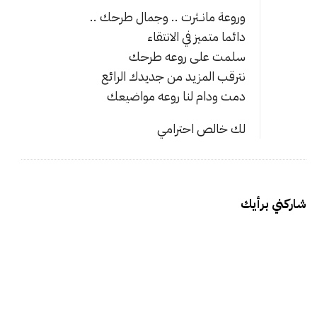
وروعة مانــثرت .. وجمال طرحك ..
ف
ن
دائما متميز في الانتقاء
ف
سلمت على روعه طرحك
ف
نترقب المزيد من جديدك الرائع
ر
دمت ودام لنا روعه مواضيعك
ع
لك خالص احترامي
م
ص
ر
شاركني برأيك