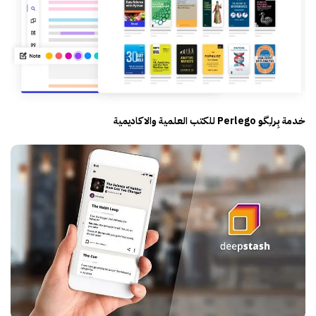
خدمة بِـرلـِگـو Perlego للكتب العلمية والاكاديمية