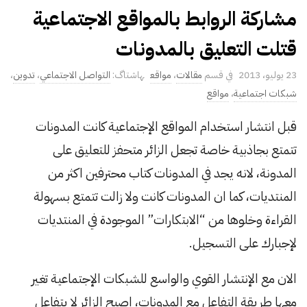
مشاركة الروابط بالمواقع الاجتماعية
قتلت التعليق بالمدونات
P
23 يوليو، 2013
مقالات
،
مواقع
التواصل الاجتماعي
،
تدوين
،
u
شبكات اجتماعية
،
مواقع
b
قبل انتشار استخدام المواقع الإجتماعية كانت المدونات
l
تتمتع بجاذبية خاصة تجعل الزائر متحفز للتعليق على
i
s
المدونة، لانه يجد في المدونات كتاب محترفين اكثر من
h
المنتديات، كما ان المدونات كانت ولا زالت تتمتع بسهولة
D
القراءة وخلوها من “الابتكارات” الموجودة في المنتديات
a
لإجبارك على التسجيل.
t
e
الان مع الإنتشار القوي والواسع للشبكات الإجتماعية تغير
معها طريقة التفاعل مع المدونات، اصبح الزائر لا يتفاعل