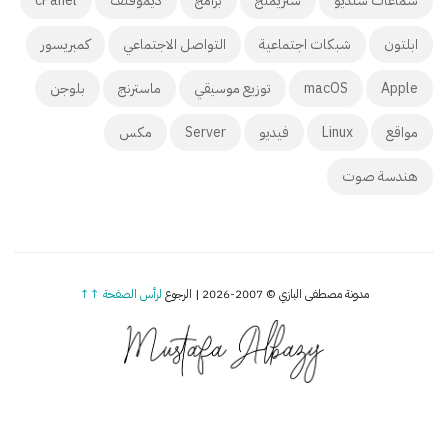
سماعات ستديو
ستريمنج
برامج
ديموفنف
cPanel
ابلتون
شبكات اجتماعية
التواصل الاجتماعي
كمبريسور
Apple
macOS
توزيع موسيقي
ماسترنج
بلوجن
مواقع
Linux
فيديو
Server
مكس
هندسة صوت
مدونة مصطفى البازي © 2007-2026 | الرجوع
لرأس الصفحة ↑↑