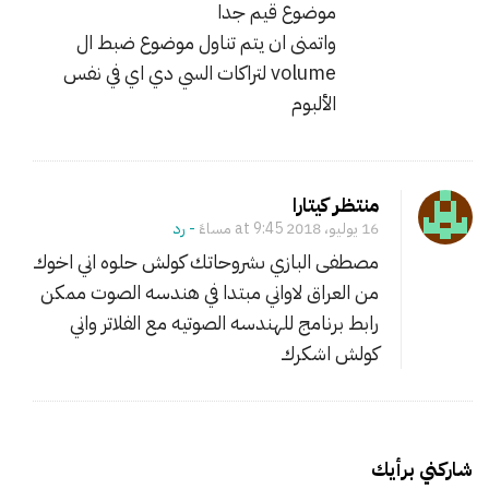
س
موضوع قيم جدا
ت
واتمنى ان يتم تناول موضوع ضبط ال
خ
volume لتراكات السي دي اي في نفس
د
الألبوم
ا
م
ا
منتظر كيتارا
ل
16 يوليو، 2018 at 9:45 مساءً
- ‎رد
ا
مصطفى البازي ىشروحاتك كولش حلوه اني اخوك
ي
من العراق لاواني مبتدا في هندسه الصوت ممكن
ك
رابط برنامج للهندسه الصوتيه مع الفلاتر واني
و
كولش اشكرك
ل
ا
ي
ز
شاركني برأيك
ر