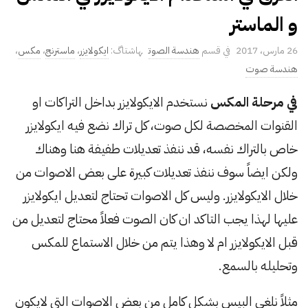
و الماستر
P
26 مارس، 2017
هندسة الصوت
ايكولايزر
،
ماسترنج
،
مكس
،
u
هندسة صوت
b
في مرحلة المكس
نستخدم الايكولايزر بداخل التراكات او
l
القنوات المخصصة لكل صوت، كل تراك نضع فيه ايكولايزر
i
s
خاص بالتراك نفسه، قد ننفذ تعديلات طفيفة هنا وهناك
h
ولكن ايضاً سوف ننفذ تعديلات كبيرة على بعض الاصوات من
D
خلال الايكولايزر. وليس كل الاصوات تحتاج لتعديل ايكولايزر
a
عليها لهذا يجب التاكد ان كان الصوت فعلاً محتاج لتعديل من
t
e
قبل الايكولايزر ام لا وهذا يتم من خلال الاستماع للمكس
وتحليله بالسمع.
مثلاً نلغي البيس بشكل كامل من بعض الاصوات التي لايكون