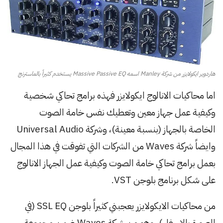
هاردوير ايكولايزر من شركة Manley اسمه Massive Passive EQ يستخدم كثيراً بالماسترنج
اما محاكيات الانالوج ايكولايزر فهذه برامج تحاكي شخصية
وكيفية عمل جهاز معين وتعطيك نفس خامة الصوت
الخاصة بالجهاز (بنسبة معينة)، وشركة Universal Audio
وايضاً شركة Waves من الشركات التي تفوقت في هذا المجال
بعمل برامج تحاكي خامة الصوت وكيفية عمل الجهاز الانالوج
على شكل برنامج بلوجن VST.
من محاكيات الايكولايزر يعجبني كثيراً بلوجن SSL EQ (في
الصورة بالاسفل)، وهو من شركة Waves ضمن مجموعة