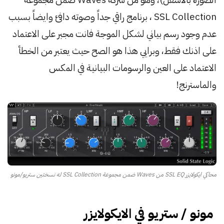
SSL Collection ، برنامج راقي جداً وصوته دافئ وايضاً بسبب
عدم وجود رسم بياني لشكل الموجة فانت مجبر على الاعتماد
على اذنك فقط، وبرايي هذا هو الصح حيث يعتبر من الخطأ
الاعتماد على العين والرسومات البيانية في المكس
والماسترنج!
محاكي ايكولايزر SSL EQ من Waves ضمن مجموعة SSL Collection له نسختين ستريو/مونو
مونو / ستريو في الايكولايزر