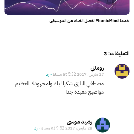
خدمة PhonicMind لفصل الغناء عن الموسيقى
O
n
روماني
ا
27 مارس، 2017 at 5:32 مساءً
- ‎رد
ل
مصطفي البازى شكرا ليك ولمجهودك العظيم
ف
مواضيع مفيدة جدا
ر
ق
ف
ي
رشيد موسى
ا
28 مارس، 2017 at 9:52 مساءً
- ‎رد