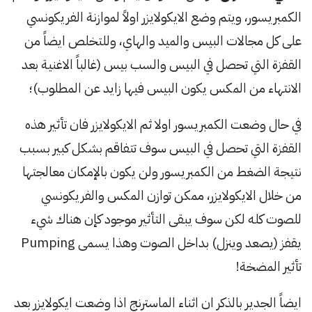
الكمبريسور، ويتم وضع الايكولايزر اولاً لموازنة الفريكونسي
على كل مجالات البيس والميد والهاي، وللتخلص ايضاً من
القفزة التي تحصل في البيس والسب بيس (غالباً الاغنية بعد
الانتهاء من المكس يكون البيس فيها زايد عن المطلوب)؛
في حال وضعت الكمبريسور اولا ثم الايكولايزر فان تأثير هذه
القفزة التي تحصل في البيس سوف تتفاقم بشكل كبير بسبب
نتيجة الضغط من الكمبريسور ولن يكون بالإمكان معالجتها
من خلال الايكولايزر، ممكن توازن المكس والفريكونسي
للصوت كله لكن سوف يبقى التأثير موجود كإن هناك شيء
يقفز (يصعد وينزل) بداخل الصوت وهذا يسمى Pumping
تأثير المضخة!
ايضاً الجدير بالذكر ان اثناء الماسترنج اذا وضعت ايكولايزر بعد