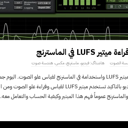
LUFS في الماسترنج
سة الصوت
فيديو
،
ماسترنج
،
مكس
،
هندسة صوت
شرح فيديو كيفية قراءة ميتير LUFS واستخدامة في الماسترنج لقياس علو الصوت
بما فيها التلفزيون والراديو بالتاكيد تستخدم ميتير LUFS لقياس وقرا
سترنج عموماً فهم هذا الميتير وكيفية الحساب والتعامل معه.