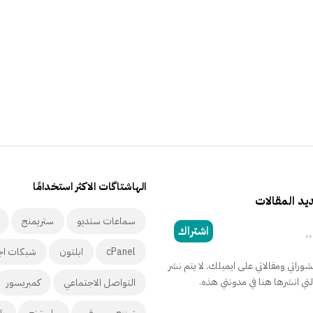
الهاشتاگات الاكثر استخدامًا
د المقالات
سماعات ستديو
ستريمنج
اشتراك
cPanel
ابلتون
شبكات اج
راتي ومقالاتي على ايميلك. لا يتم نشر
التي انشرها هنا في مدونتي هذه.
التواصل الاجتماعي
كمبريسور