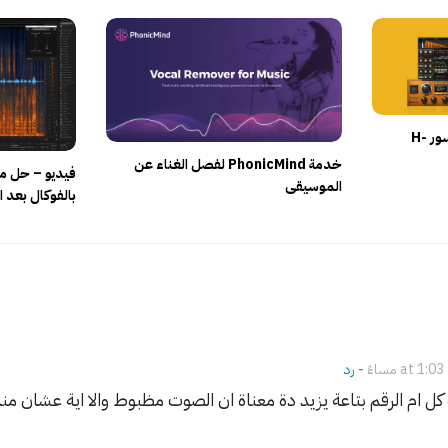
فيديو – شرح استخدام كمبريسور H-
خدمة PhonicMind لفصل الغناء عن
فيديو – حل م
الموسيقى
بالفوكال بعد 
- ‎رد
ل ام الرقم بتاعة يزيد دة معناة ان الصوت مظبوط والا اية عشان 