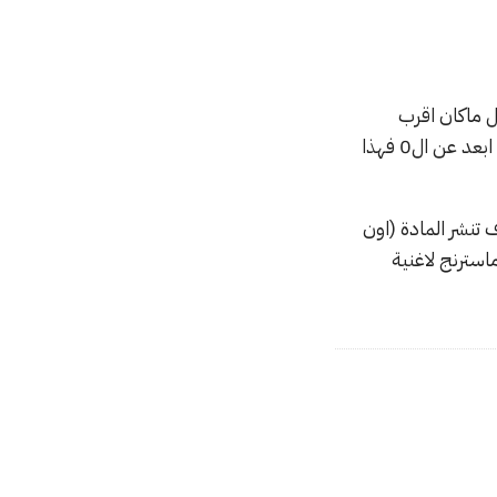
.. اذا كنت تقصد رقم ال Intergrated فهو كل ماكان اقرب
للموجب بمعنى 0 فهذا يعني ان الصوت او الاشارة بشكل عام اعلى واذا كان ابعد عن ال0 فهذا
 تنشر المادة (اون
استرنج لاغنية