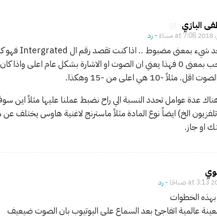
ى البازي
- ‎رد
لا يوحد شيء بمعنى مضبوط 
قل. مثلاً -10 هي اعلى من -15 وهكذا.
اك عدة عوامل تحدد النسبة الي راح نضبط عملنا عليها مثلاً اين سوف
تلفزيون الخ) ايضاً نوع المادة مثلاً ماسترنج لاغنية هاوس يختلف عن م
ك او جاز.
وي
- ‎رد
بهذه الخطوات
عينة عالمية اتفاجئ بعد السماع على اليوتيوب بان الصوت ضيعيف