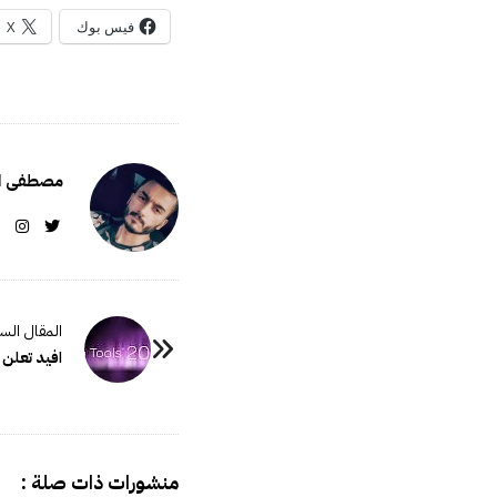
فيس بوك
X
مصطفى ال
P
o
افيد تعلن عن بروتول
s
t
N
a
منشورات ذات صلة :