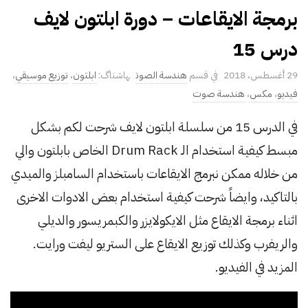
برمجة الايقاعات – دورة ابلتون لايف
درس 15
P
29 أغسطس، 2018
هندسة الصوت
ابلتون
،
توزيع موسيقي
،
u
فيديو
،
مكس
،
هندسة صوت
b
في الدرس 15 من سلسلة ابلتون لايف شرحت لكم بشكل
l
مبسط كيفية استخدام الـ Drum Rack الخاص بابلتون والي
i
s
من خلاله ممكن نبرمج الايقاعات باستخدام السامبلز والميدي
h
بالتاكيد، وايضاً شرحت كيفية استخدام بعض الادوات الاخرى
D
اثناء برمجة الايقاع مثل الايكولايزر والكبمريسور والديلي
a
والريفرب وكذلك توزيع الايقاع على الستريو ليفت ورايت.
t
e
المزيد في الفيديو.