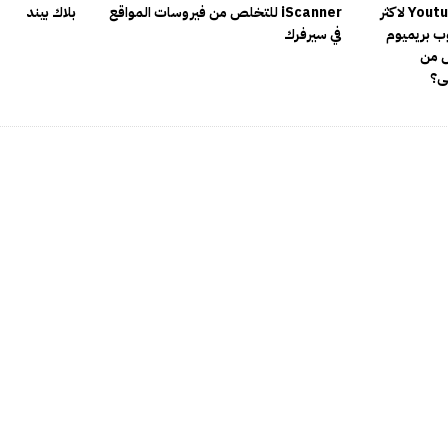
تجربتي لخدمة Youtube Premium لاكثر
iScanner للتخلص من فيروسات المواقع
بلاك بيند
وب بريميوم
في سيرفرك
ص من
قى؟