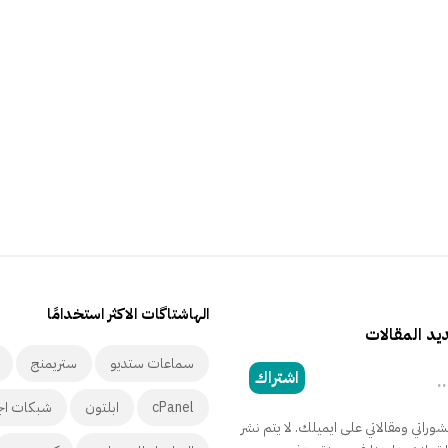
الهاشتاگات الاكثر استخدامًا
د المقالات
سماعات ستديو
ستريمنج
اشتراك
cPanel
ابلتون
شبكات اج
راتي ومقالاتي على ايميلك. لا يتم نشر