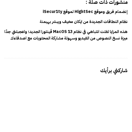
منشورات ذات صلة :
إنضمام فريق وموقع HightSec لموقع iSecur1ty
نظام النطاقات الجديدة من ايكان مخيف ويبشر بهيمنة
هذه المزايا لفتت انتباهي في نظام MacOS 13 ڤينتورا الجديد؛ واعجبتني جدًا
ميزة نسخ النصوص من الفيديو وسهولة مشاركة المحتويات مع اصدقاءك
شاركني برأيك