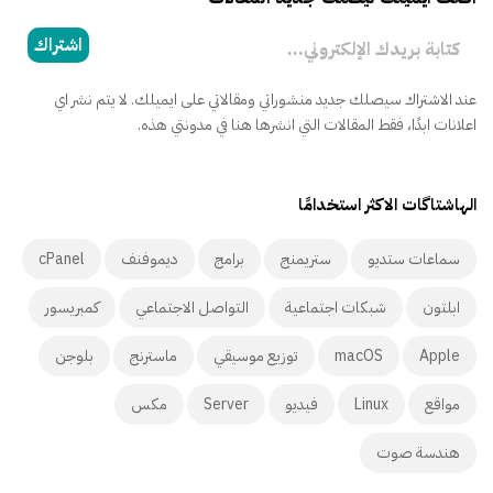
كتابة بريدك الإلكتروني...
اشتراك
عند الاشتراك سيصلك جديد منشوراتي ومقالاتي على ايميلك. لا يتم نشر اي
اعلانات ابدًا، فقط المقالات التي انشرها هنا في مدونتي هذه.
الهاشتاگات الاكثر استخدامًا
سماعات ستديو
ستريمنج
برامج
ديموفنف
cPanel
ابلتون
شبكات اجتماعية
التواصل الاجتماعي
كمبريسور
Apple
macOS
توزيع موسيقي
ماسترنج
بلوجن
مواقع
Linux
فيديو
Server
مكس
هندسة صوت