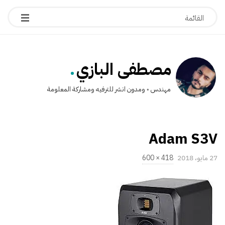
.
مصطفى البازي
مهندس ◦ ومدون انشر للترفيه ومشاركة المعلومة
Adam S3V
P
27 مايو، 2018
418 × 600
u
ا
b
ل
l
ح
i
ج