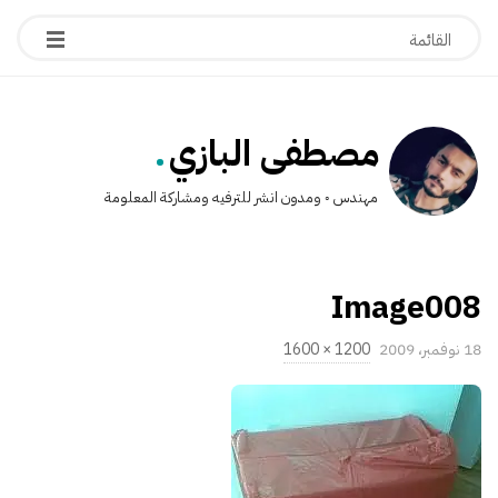
.
مصطفى البازي
مهندس ◦ ومدون انشر للترفيه ومشاركة المعلومة
Image008
P
18 نوفمبر، 2009
1200 × 1600
u
ا
b
ل
l
ح
i
ج