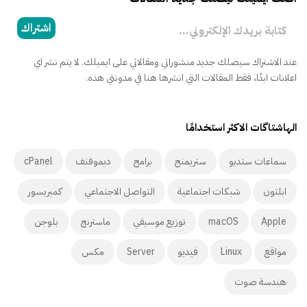
كتابة بريدك الإلكتروني...
اشتراك
عند الاشتراك سيصلك جديد منشوراتي ومقالاتي على ايميلك. لا يتم نشر اي
اعلانات ابدًا، فقط المقالات التي انشرها هنا في مدونتي هذه.
الهاشتاگات الاكثر استخدامًا
سماعات ستديو
ستريمنج
برامج
ديموفنف
cPanel
ابلتون
شبكات اجتماعية
التواصل الاجتماعي
كمبريسور
Apple
macOS
توزيع موسيقي
ماسترنج
بلوجن
مواقع
Linux
فيديو
Server
مكس
هندسة صوت