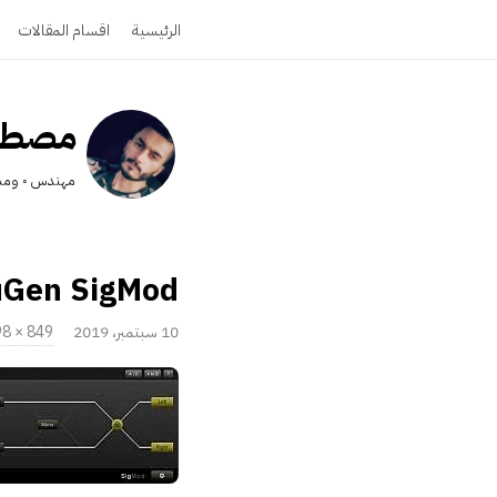
الرئيسية
اقسام المقالات
مصطفى
مهندس ◦ ومدو
Gen SigMod
P
10 سبتمبر، 2019
849 × 298
u
ا
b
ل
l
ح
i
ج
s
م