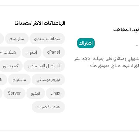
الهاشتاگات الاكثر استخدامًا
د المقالات
سماعات ستديو
ستريمنج
اشتراك
cPanel
ابلتون
شبكات اج
راتي ومقالاتي على ايميلك. لا يتم نشر
التي انشرها هنا في مدونتي هذه.
التواصل الاجتماعي
كمبريسور
توزيع موسيقي
ماسترنج
بل
Linux
فيديو
Server
هندسة صوت