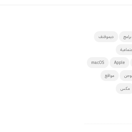
برامج
ديموفنف
تماعية
macOS
Apple
وجن
مواقع
مكس