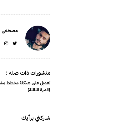
h
ا
D
ل
a
ك
t
ا
مصطفى ال
e
م
ل
منشورات ذات صلة :
تعديل على هيكلة مخطط مشرو
(المرة الثالثة)
شاركني برأيك