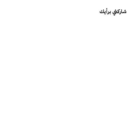
شاركني برأيك