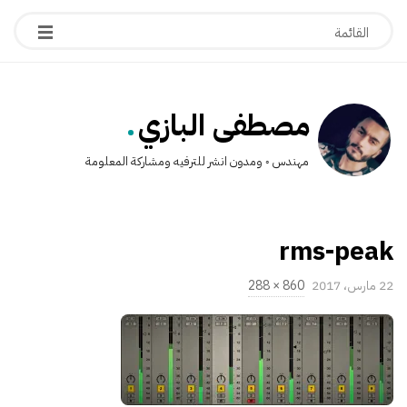
.
مصطفى البازي
مهندس ◦ ومدون انشر للترفيه ومشاركة المعلومة
rms-peak
P
22 مارس، 2017
860 × 288
u
ا
b
ل
l
ح
i
ج