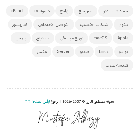
سماعات ستديو
ستريمنج
برامج
ديموفنف
cPanel
ابلتون
شبكات اجتماعية
التواصل الاجتماعي
كمبريسور
Apple
macOS
توزيع موسيقي
ماسترنج
بلوجن
مواقع
Linux
فيديو
Server
مكس
هندسة صوت
مدونة مصطفى البازي © 2007-2026 | الرجوع
لرأس الصفحة ↑↑