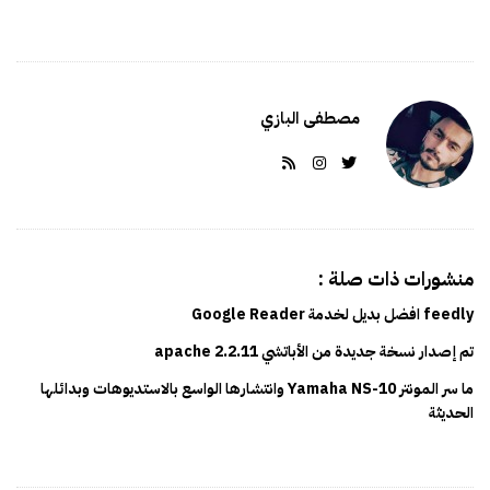
s
م
h
ا
D
ل
a
ك
مصطفى البازي
t
ا
e
م
ل
منشورات ذات صلة :
feedly افضل بديل لخدمة Google Reader
تم إصدار نسخة جديدة من الأباتشي apache 2.2.11
ما سر المونتر Yamaha NS-10 وانتشارها الواسع بالاستديوهات وبدائلها
الحديثة