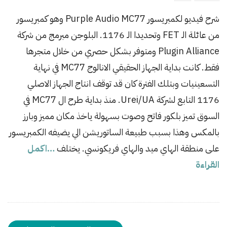
b
شرح فيديو لكمبريسور Purple Audio MC77 وهو كمبريسور
l
من عائلة الـ FET وتحديدا الـ 1176. البلوجن مبرمج من شركة
i
s
Plugin Alliance ومتوفر بشكل حصري من خلال متجرها
h
فقط. كانت بداية الجهاز الحقيقي الانالوج MC77 في نهاية
D
التسعينيات وبتلك الفترة كان قد توقف انتاج الجهاز الاصلي
a
1176 التابع لشركة Urei/UA. منذ بداية طرح ال MC77 في
t
السوق تميز بلكور فاتح وصوت بسهولة ياخذ مكان مميز وبارز
e
بالمكس وهذا بسبب طبيعة الساتوريشن الي يضيفه الكمبريسور
على منطقة الهاي ميد والهاي فريكونسي. يختلف
…اكمل
القراءة