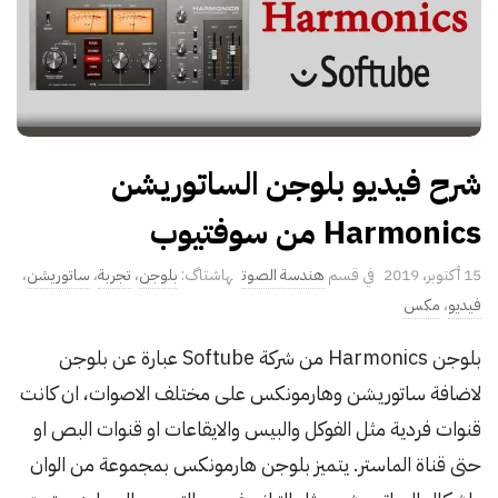
شرح فيديو بلوجن الساتوريشن
Harmonics من سوفتيوب
P
15 أكتوبر، 2019
هندسة الصوت
بلوجن
،
تجربة
،
ساتوريشن
،
u
فيديو
،
مكس
b
بلوجن Harmonics من شركة Softube عبارة عن بلوجن
l
لاضافة ساتوريشن وهارمونكس على مختلف الاصوات، ان كانت
i
s
قنوات فردية مثل الفوكل والبيس والايقاعات او قنوات البص او
h
حتى قناة الماستر. يتميز بلوجن هارمونكس بمجموعة من الوان
D