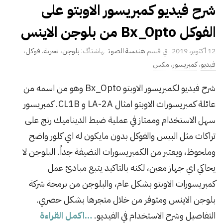
شرح فيديو كمبريسور الاوبتو على
الفوكل Bx_Opto من بلوجن الاينس
P
12 أكتوبر، 2019
هندسة الصوت
بلوجن
،
تجربة
،
فوكل
،
u
فيديو
،
كمبريسور
،
مكس
b
شرح فيديو لكمبريسور الاوبتو Bx_Opto وهو من اسمه من
l
عائلة كمبريسورات الاوبتو امثال LA-2A و CL1B. كمبريسور
i
s
سهل الاستخدام وممتاز في عملية ضبط الديناميك رنج على
h
تراكات مثل البيس والفوكل بدون مايكون له اي كلور واضح
D
وملحوظ، ويعتبر من الكمبريسورات النضيفة جداً. البلوجن لا
a
يحاكي اي جهاز معين، لكنه بالتاكيد يتبع مبادئ عمل
t
كمبريسورات الاوبتو بشكل عام، والبلوجن من برمجة شركة
e
بلوجن الاينس ومتوفر من خلال متجرها بشكل حصري.
التفاصيل وشرح الاستخدام في الفيديو.
…اكمل القراءة