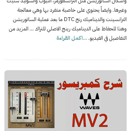
واشكال الساتوريشن مثل الترانسفورمر، التيوب والسوليد ستيت
a
وغيرها. وايضاً يحتوي على خاصية متفرد بها وهي معالجة
t
الترانسينت والديناميك رنج DTC ما بعد عملية الساتوريشن
e
وهذا للحفاظ على الديناميك رينج الاصلي للتراك … المزيد من
التفاصيل في الفيديو.
…اكمل القراءة