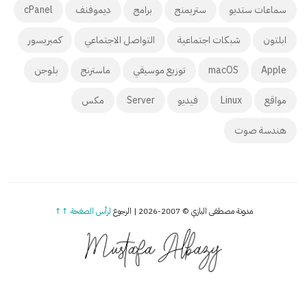
سماعات ستديو
ستريمنج
برامج
ديموفنف
cPanel
ابلتون
شبكات اجتماعية
التواصل الاجتماعي
كمبريسور
Apple
macOS
توزيع موسيقي
ماسترنج
بلوجن
مواقع
Linux
فيديو
Server
مكس
هندسة صوت
مدونة مصطفى البازي © 2007-2026 | الرجوع
لرأس الصفحة ↑↑