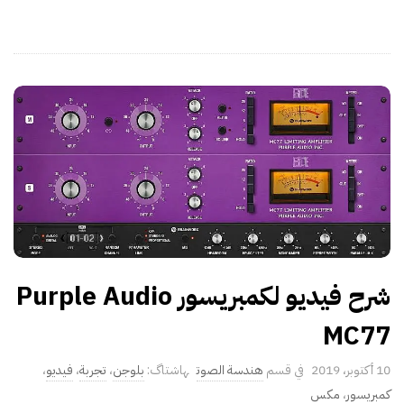
شرح فيديو لكمبريسور Purple Audio
MC77
P
10 أكتوبر، 2019
هندسة الصوت
بلوجن
،
تجربة
،
فيديو
،
u
كمبريسور
،
مكس