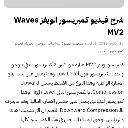
شرح فيديو كمبريسور الويفز Waves
MV2
P
13 أكتوبر، 2019
هندسة الصوت
بلوجن
،
تجربة
،
فيديو
،
u
كمبريسور
،
مكس
b
كمبريسور ويفز MV2 عبارة عن اثنين 2 كمبريسورات في بلوجن
l
واحد. الكمبريسور الاول Low Level وهذا يعمل على مبدأ رفع
i
s
الاشارة الواطية وهذا النوع من الضغط يسمى Upward
h
Compression، والكمبريسور الثاني High Level وهذا
D
كمبريسور اعتيادي يعمل على خفض الاشارة العالية وهو مايعرف
a
بالـ Downward Compression. للعلم ان الثريشولد، الاتاك
t
والريليس، وحتى الميك اب جين في هذا الكمبريسور كلها
e