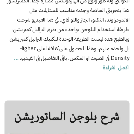
الكوالتي وله كلور ونوع من الهارمونكس ممتازة جداً. الكمبريسور
h
هذا بتجربتي الخاصة وجدته مناسب للستايلات مثل
D
الاندرجراوند، التكنو، الجاز واللو فاي. في هذا الفيديو شرحت
a
طريقة استخدام البلوجن بواحدة من طرق البراليل كمبريشن،
t
وبالطبع هذه ليست الطريقة الوحدة لتكنيك البراليل كمبريشن
e
بل واحدة منهم، وهذا للحصول على كثافة اعلى Higher
Density في الصوت او المكس. باقي التفاصيل في الفيديو.
…
اكمل القراءة