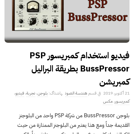
فيديو استخدام كمبريسور PSP
BussPressor بطريقة البراليل
كمبريشن
P
21 أكتوبر، 2019
هندسة الصوت
بلوجن
،
تجربة
،
فيديو
،
u
كمبريسور
،
مكس
b
بلوجن BussPressor من شركة PSP واحد من البلوجنز
l
القديمة جداً ومع هذا يعتبر من البلوجنز الممتازة من حيث
i
s