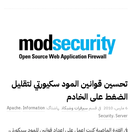
تحسين قوانين المود سكيورتي لتقليل
الضغط على الخادم
P
6 مارس، 2010
سيرفرات وشبكات
Information
،
Apache
u
Security
،
Server
b
في الفترة الماضية كنت اعمل على اعداد قوانين للمود سيكورتي،
l