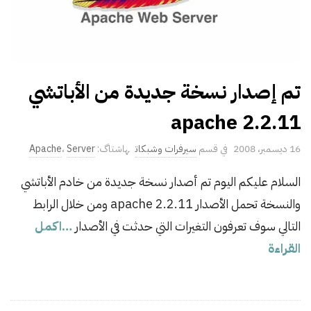
تم إصدار نسخة جديدة من الأباتشي
apache 2.2.11
P
16 ديسمبر، 2008
سيرفرات وشبكات
Server
،
Apache
u
السلام عليكم اليوم تم أصدار نسخة جديدة من خادم الأباتشي
b
والنسخة تحمل الأصدار apache 2.2.11 ومن خلال الرابط
l
i
التالي سوف تعرفون التغيرات التي حدثت في الأصدار
…اكمل
s
القراءة
h
D
a