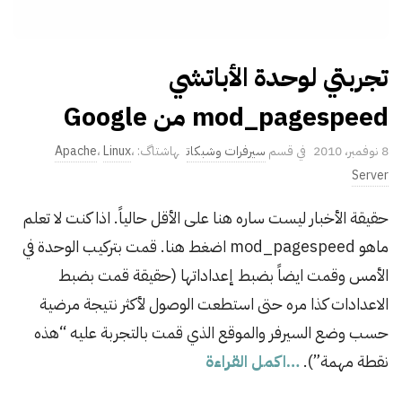
تجربتي لوحدة الأباتشي
mod_pagespeed من Google
P
8 نوفمبر، 2010
سيرفرات وشبكات
،
Linux
،
Apache
u
Server
b
حقيقة الأخبار ليست ساره هنا على الأقل حالياً. اذا كنت لا تعلم
l
ماهو mod_pagespeed اضغط هنا. قمت بتركيب الوحدة في
i
s
الأمس وقمت ايضاً بضبط إعداداتها (حقيقة قمت بضبط
h
الاعدادات كذا مره حتى استطعت الوصول لأكثر نتيجة مرضية
D
حسب وضع السيرفر والموقع الذي قمت بالتجربة عليه “هذه
a
نقطة مهمة”).
…اكمل القراءة
t
e