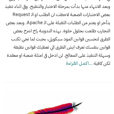
وبعد الانتهاء منها بدأت بمرحلة الاختبار والتنقيح. وفي اثناء تنفيذ
i
s
بعض الاختبارات الصعبة لاحظت ان الطلب او الـ Request
h
يتأخر او يعتبر من الطلبات الثقيلة على الـ Apache. وبعد بعض
D
التجارب طلعت بحلول حلوة. بهذه التدوينة راح اشرح بعض
a
الطرق لتحسين قوانين المود سيكورتي، بحيث لما تجي تكتب
t
قوانين بنفسك تعرف ايش الطرق الي تعطيك قوانين نظيفة
e
وسهلة التنفيذ على المعالج. لن ادخل في امثلة صعبة او معقدة
لكن كافية
…اكمل القراءة