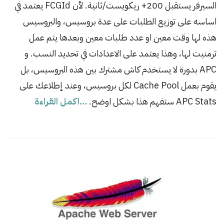
السيرفر يستقبل 200+ ريكويست/ثانية. لأن FCGId يعتمد في
i
s
اساسه على توزيع الطلبات على عدة بروسيس، والبروسيس
h
هذه لها وقت معين او عدد طلبات معين وبعدها يتم عمل
D
ترمنيت لها، وهذا يعتمد على الاعدادات في تحديد النسب. و
a
APC بدورة لا يستخدم كاش مشترك بين هذه البروسيس، بل
t
يقوم بعمل Cache Pool لكل بروسيس، وعند إطلاعك على
e
APC Stats ستفهم هذا بشكل اوضح.
…اكمل القراءة