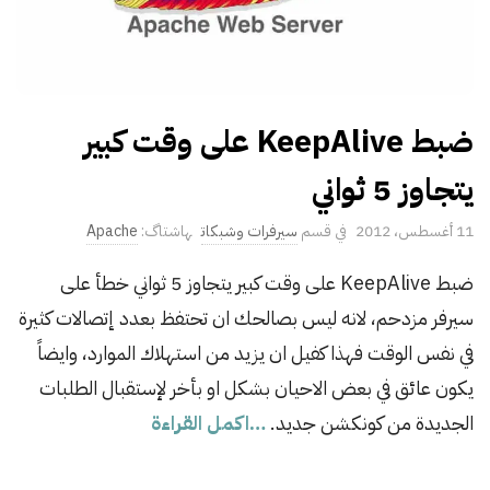
ضبط KeepAlive على وقت كبير
يتجاوز 5 ثواني
P
11 أغسطس، 2012
سيرفرات وشبكات
Apache
u
ضبط KeepAlive على وقت كبير يتجاوز 5 ثواني خطأ على
b
سيرفر مزدحم، لانه ليس بصالحك ان تحتفظ بعدد إتصالات كثيرة
l
i
في نفس الوقت فهذا كفيل ان يزيد من استهلاك الموارد، وايضاً
s
يكون عائق في بعض الاحيان بشكل او بأخر لإستقبال الطلبات
h
الجديدة من كونكشن جديد.
…اكمل القراءة
D
a