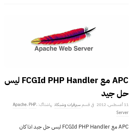
t
e
APC مع FCGId PHP Handler ليس
حل جيد
P
11 أغسطس، 2012
سيرفرات وشبكات
،
PHP
،
Apache
u
Server
b
APC مع FCGId PHP Handler ليس حل جيد اذا كان
l