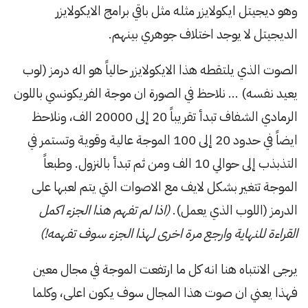
وهو ديجيتل ايكولايزر مثله مثل باقي برامج الايكولايزر
الديجيتل لا يوجد اختلاف جوهري بينهم.
الصوت الذي يلتقطه هذا الايكولايزر حالياً هو اله درمز (لوب
يعيد نفسه) … نلاحظ في الصورة ان موجة الفريكونسي باللون
الرمادي الشفاف تبدأ تقريباً 20 إلى 20000 الف، ونلاحظ
ايضاً في حدود 20 إلى 100 الموجة عالية وقوية وتستمر في
التذبذب إلى حوالي 10 الف ومن ثم تبدأ بالنزول. وطبعاً
الموجة تتغير بشكل لايف مع الاصوات التي يتم لعبها على
الدرمز (اللوب الذي يعمل).
(اذا لم تفهم هذا الجزء اكمل
القراءة للنهاية وارجع مرة اخرى لهذا الجزء سوف تفهمه!)
يرجى الانتباه هنا انه كل ما ارتفعت الموجة في مجال معين
فهذا يعني ان صوت هذا المجال سوف يكون اعلى، وكلما