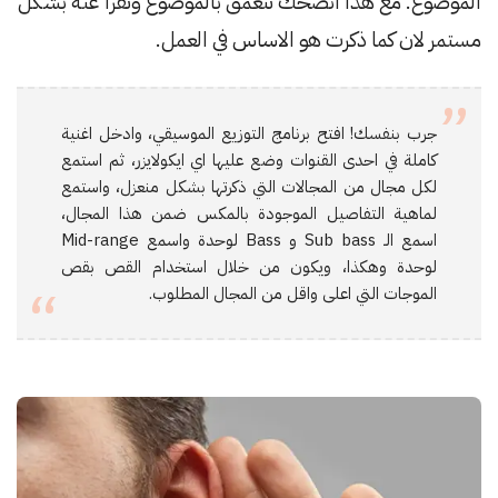
الموضوع. مع هذا انصحك تتعمق بالموضوع وتقرأ عنه بشكل
مستمر لان كما ذكرت هو الاساس في العمل.
جرب بنفسك! افتح برنامج التوزيع الموسيقي، وادخل اغنية
كاملة في احدى القنوات وضع عليها اي ايكولايزر، ثم استمع
لكل مجال من المجالات التي ذكرتها بشكل منعزل، واستمع
لماهية التفاصيل الموجودة بالمكس ضمن هذا المجال،
اسمع الـ Sub bass و Bass لوحدة واسمع Mid-range
لوحدة وهكذا، ويكون من خلال استخدام القص بقص
الموجات التي اعلى واقل من المجال المطلوب.