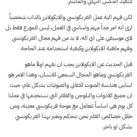
لتنفيذ المكس النهائي والماستر.
لكن فهم الية عمل الفريكونسي والايكولايزر بالذات شخصياً
ارى انه امر جداً مهم واساسي في العمل، ليس للموزع فقط بل
لاي موسيقي على اي اله، لا بد من فهم مجال الفريكونسي
وفهم ماهية الايكولايزر وكيفية استخدامه عند الحاجة.
قبل الحديث عن الايكولايزر يجب ان نفهم اولاً ماهو
الفريكونسي وماهو المجال السمعي للانسان، وهذا الامر هو
اساس هندسة الصوت للاغاني والصوتيات بشكل عام، حيث
ان جميع الادوات والبلوجن والفلاتر التي نستخدمها في عملنا
كل يوم هي اساساً تتعامل مع موجة فريكونسي معينة، ومن
خلال خصائص الفلتر نحن نتحكم ونغير بهذا الفريكونسي
بشكل او باخر.