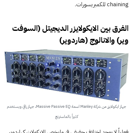
chaining للكمبريسورات.
الفرق بين الايكولايزر الديجيتل (السوفت
وير) والانالوج (هاردوير)
جهاز ايكولايزر من شركة Manley اسمة Massive Passive EQ، جهاز راقي ويستخدم
كثيراً بالماسترنج
فعلياً لا يوجد اختلاف حقيقي في مايخص الايكولايزر كهاردوير