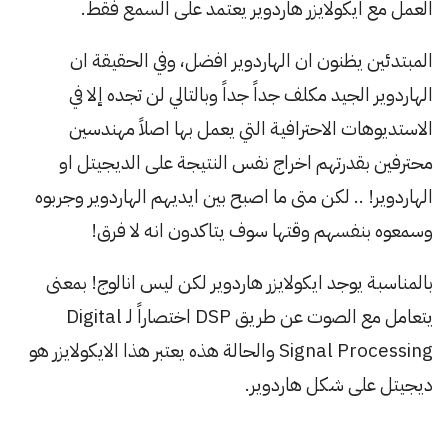
العمل مع ايكولايزر هاردوير يعتمد على السمع فقط.
المبتدئين يظنون ان الهاردوير افضل، وفي الحقيقة ان
الهاردوير الجيد مكلف جداً جداً وبالتالي لن تجده إلا في
الاستديوهات الاحترافية التي يعمل بها اصلاً مهندسين
محترفين بقدرتهم اخراج نفس النتيجة على الديجيتل او
الهاردوير! .. لكن متى ما اصبح بين ايديهم الهاردوير وجربوه
وسمعوه بنفسهم وقتها سوف يتاكدون انه لا فرق!
بالمناسبة يوجد ايكولايزر هاردوير لكن ليس انالوج! بمعنى
يتعامل مع الصوت عن طريق DSP اختصاراً لـ Digital
Signal Processing والحالة هذه يعتبر هذا الايكولايزر هو
ديجيتل على شكل هاردوير.