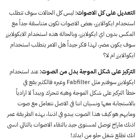
التعديل على كل الاصوات:
ليس كل الحالات سوف تتطلب
استخدام ايكوالايزر، بعض الاصوات تكون متناسقة جداً مع
المكس بدون اي ايكولايزر، وبالحالة هذه استخدام الايكولايزر
سوف يكون مضر، لهذا فكر جيداً هل الامر يتطلب استخدام
ايكوالايزر ام لا؟
التركيز على شكل الموجة بدل من الصوت:
عند استخدام
ايكولايزر سوفتير مثل Fabfilter وغيره فالكثير يقع في
خطأ التركيز على شكل الموجة وهيه تتحرك ويبدأ لا ارادياً
بالاستجابة معها ونسيان اننا في الاصل نتعامل مع صوت
ومايهم هو كيف هذا الصوت يبدو في اذننا، بهذه الطريقة عمر
اذنك ماراح توصل لمستوى جيد بالتقاء الاصوات بالتالي انسى
انك تطلع شغل حلو من ايدك!