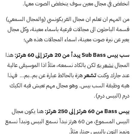
انخفض في مجال معين سوف ينخفض الصوت معها.
من المهم ان تعلم ان مجال الفريكونسي (والمجال السمعي)
قسمة الباحثون الى مجالات فرعية باسماء معينة، وكل مجال
يعبر عن نبرة صوت معينة، اسماء المجالات هذه هي؛
سب بيس Sub Bass يبدأ من 20 هرتز إلى 60 هرتز:
هذا
المجال
نشعر به
لكن بالكاد نسمعه، مثلاً اذا الموسيقى عالية
عند جارك وكنت
تشعر
هزة بالحائط عبارة عن بم..بم… فهذا
هيه وظيفة السب بيس. وهو مجال مهم تعيش فيه الكيك
درم (البيس درم).
بيس Bass من 60 هرتز إلى 250 هرتز:
هنا يكون مجال
البيس المسموع، من 60 هرتز نبدأ نسمع البيس ونبدأ نسمع
ونميز التون بالبيس جيتار مثلاً.