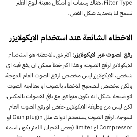
Filter Type، هناك رسمات او اشكال معينة لنوع الفلتر
تسمح لنا بتحديد شكل القص.
الاخطاء الشائعة عند استخدام الايكولايزر
رفع الصوت عبر الايكولايزر:
اكثر شيء لاحظته هو استخدام
الايكولايزر لرفع الصوت، وهذا اكبر خطأ ممكن ان يقع فيه اي
شخص، الايكولايزر ليس مخصص لرفع الصوت العام للموجة،
ولكن مخصص لتصحيح الاخطاء بالصوت او معالجة الصوت
لتوضيحة بشكل انه يكون متوافق مع باقي الاصوات بالمكس،
لكن ليس من وظيفة الايكولايزر خفض او رفع الصوت العام
للموجة. لرفع الصوت يستخدم ادوات مثل Gain plugin او
Compressor او limiter (بعض الاحيان اللمتر يكون اسمه