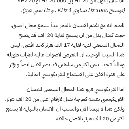
للانسان يكون من 20 Hz إلى 20.000 Hz او 20 KHz
(توضيح 1000 Hz تساوي KHz 1 ، و Hz تعني هرتز).
للعلم انه مع تقدم الانسان بالعمر يبدأ بسمع مجال اضيق،
حيث كمثال بدل من ان يسمع لغاية 20 الف قد يصبح
المجال السمعي لديه لغاية 17 الف هرتز كحد اقصى، ليس
هذا السبب الوحيد، ان التعرض لاصوات عالية لفترات طويلة
وغالباً نتحدث عن اكثر من ساعتين قد يضر الاذن ايضاً ويؤثر
على قدرة الاذن على الاستماع للفريكونسي العالية.
اما الفريكونسي فهو هذا المجال السمعي للانسان،
الفريكونسي نفسه كموجة تصل لارقام اعلى من 20 الف هرتز،
ولكن هذا لا يهمنا الان والسبب ان الانسان بالنهاية لا يسمع
اكثر من 20 الف هرتز بافضل حالاته.