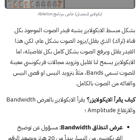
ايكولايزر (ديجيتل) خاص ببرنامج Ableton
بشكل مبسط الايكولايزر يشبه فيدر الصوت الموجود بكل
قناة (تراك) الذي يقلل/يزود الصوت بشكل عام، لكن هذا
الفيدر يقلل ويرفع الصوت بشكل كامل بكل تفاصيله، اما
الايكولايزر يسمح لنا تقليل وتزويد مجالات فريكونسي معينة
للصوت تسمى Bands، مثلاً بتزويد البيس او قصى البيس
والغائه من الصوت بالكامل.
كيف يقرأ الايكولايزر؟
يقرأ الايكولايزر بالعرض Bandwidth
والارتفاع Amplitude ؛
عرض النطاق Bandwidth:
مسؤول عن توضيح
الفريكونسي من اليسار يبدأ من 20 هرتز ويصعد الرقم