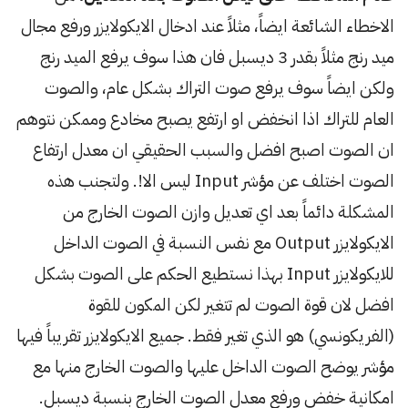
الاخطاء الشائعة ايضاً، مثلاً عند ادخال الايكولايزر ورفع مجال
ميد رنج مثلاً بقدر 3 ديسبل فان هذا سوف يرفع الميد رنج
ولكن ايضاً سوف يرفع صوت التراك بشكل عام، والصوت
العام للتراك اذا انخفض او ارتفع يصبح مخادع وممكن نتوهم
ان الصوت اصبح افضل والسبب الحقيقي ان معدل ارتفاع
الصوت اختلف عن مؤشر Input ليس الا!. ولتجنب هذه
المشكلة دائماً بعد اي تعديل وازن الصوت الخارج من
الايكولايزر Output مع نفس النسبة في الصوت الداخل
للايكولايزر Input بهذا نستطيع الحكم على الصوت بشكل
افضل لان قوة الصوت لم تتغير لكن المكون للقوة
(الفريكونسي) هو الذي تغير فقط. جميع الايكولايزر تقريباً فيها
مؤشر يوضح الصوت الداخل عليها والصوت الخارج منها مع
امكانية خفض ورفع معدل الصوت الخارج بنسبة ديسبل.