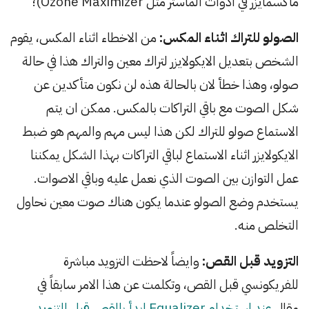
ماكسمايزر في ادوات الماستر مثل Ozone Maximizer)؛
الصولو للتراك اثناء المكس:
من الاخطاء اثناء المكس، يقوم
الشخص بتعديل الايكولايزر لتراك معين والتراك هذا في حالة
صولو، وهذا خطأ لان بالحالة هذه لن نكون متأكدين عن
شكل الصوت مع باقي التراكات بالمكس. ممكن ان يتم
الاستماع صولو للتراك لكن هذا ليس مهم والمهم هو ضبط
الايكولايزر اثناء الاستماع لباقي التراكات بهذا الشكل يمكننا
عمل التوازن بين الصوت الذي نعمل عليه وباقي الاصوات.
يستخدم وضع الصولو عندما يكون هناك صوت معين نحاول
التخلص منه.
التزويد قبل القص:
وايضاً لاحظت التزويد مباشرة
للفريكونسي قبل القص، وتكلمت عن هذا الامر سابقاً في
مقال
عند استخدام Equalizer ابدأ بالقص قبل التزويد
،