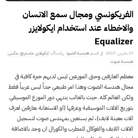
الفريكونسي ومجال سمع الانسان
والاخطاء عند استخدام ايكولايزر
Equalizer
P
27 مارس، 2017
هندسة الصوت
ايكولايزر
،
ماسترنج
،
مكس
،
u
هندسة صوت
b
معظم العازفين وحتى الموزعين ليس لديهم خبرة كافية في
l
مجال هندسة الصوت وهذا امر طبيعي جداً ليس عربياً فقط
i
s
ولكن العالم كله. حيث بالغالب ينتهي دور الموزع الموسيقي
h
بتوزيع الالات الموسيقية وعزفها (او الاستعانة بعازفين لعزف
D
الات معينة لايف)، ثم يستعين بمهندس صوت لتسجيل
a
الالات اللايف والفوكال للمطرب والكورال ان وجد بالاضافة
t
e