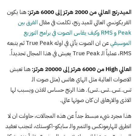
الميدرنج العالي من 2000 هرتز إلى 6000 هرتز:
هنا يكون
الفريكونسي العالي للميد رنج، تكلمت في مقال
الفرق بين
Peak و RMS وكيف يقاس الصوت في برامج التوزيع
الموسيقي
عن ان الصوت يأتي في اوله True Peak ثم يتبعه
RMS، عملياً الـ True Peak يعيش في هذا المجال تحديداً.
العالي High من 6000 هرتز إلى 20000 هرتز:
هنا تعيش
الاصوات العالية مثل الهاي هاتس (مثل صوت الـ
تس..تس..تس..تس). هذا الرنج حساس للاذن ويسبب لها
الاذى والارهاق ان كان صوتها عالي.
هذا مجرد شيء مبسط جداً عن هذه المجالات، حاولت ان لا
اتطرق للهارمونكس والتمبر والـ سايكو-اكوستك، لتجنب تعقيد