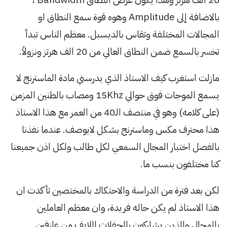
بالاضافة إلى Amplitude وهوه قوة سمع النطاق او
المجالات المختلفة وتقاس بالديسبل. معظم الناس تبدأ
تخسر بالسمع ضمن النطاق العالي من 20 الف هرتز ونزولاً.
مازلت استغرب كيف الاستاذ الذي يدرسني مادة الماسترنج لا
يسمع الموجات فوق حوالي 15Khz ومصاب بالطنين المزمن
(على كلامه) وهو في منتصف الـ40 من العمر مع هذا الاستاذ
هذا محترف مكس وماسترنج بشكل لايوصف. عندما نفذنا
بالفصل اختبار المجال السمعي لكل طالب ولكل اذن جميعنا
كنا مختلفون بنسب ما.
لكن بعد فترة من الدراسة والاحتكاك بالمختصين تأكدت ان
هذا الاستاذ لم يكن حاله فريدة، وان معظم العاملين
بالمجال والذين يشاركون بالحفلات اللايف من عازفين