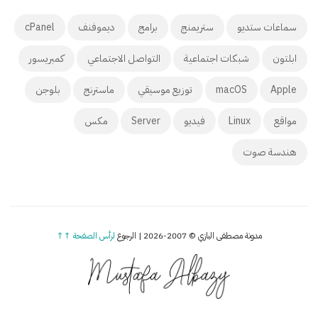
سماعات ستديو
ستريمنج
برامج
ديموفنف
cPanel
ابلتون
شبكات اجتماعية
التواصل الاجتماعي
كمبريسور
Apple
macOS
توزيع موسيقي
ماسترنج
بلوجن
مواقع
Linux
فيديو
Server
مكس
هندسة صوت
مدونة مصطفى البازي © 2007-2026 | الرجوع
لرأس الصفحة ↑↑