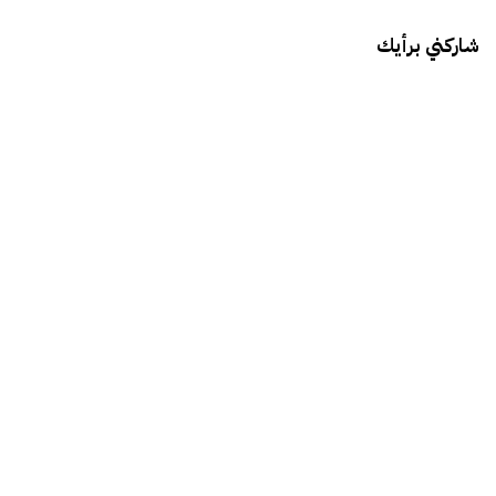
شاركني برأيك