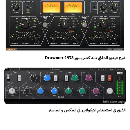
شرح فيديو الملتي باند كمبريسور Drawmer 1973
الفرق في استخدام الايكولايزر في المكس و الماستر