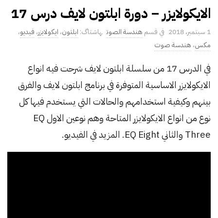
الايكولايزر – دورة ابلتون لايف درس 17
P
1 سبتمبر، 2018
هندسة الصوت
ابلتون
،
ايكولايزر
،
فيديو
،
u
مكس
،
هندسة صوت
b
في الدرس 17 من سلسلة ابلتون لايف شرحت فيه انواع
l
الايكولايزر الاساسية المتوفرة في برنامج ابلتون لايف والفرق
i
s
بينهم وكيفية استخدامهم والحالات التي يستخدم فيها كل
h
نوع من انواع الايكولايزر المتاحة وهم نوعين الاول EQ
D
Three والثاني EQ Eight. المزيد في الفيديو.
a
t
e