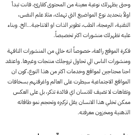
وحتى يظهرلك نوعية معينة من المحتوى كقارئ، فانت تبدأ
اولاً بتحديد نوع المواضيع التي تهمك، مثلا علم النفس،
التقنية، البرمجة، الطب، تطوير الذات او الانتاجية…الخ. وبناء
عليه تظهرلك منشورات اكثر تخصيصاً.
فكرة الموقع رائعة، خصوصاً انه خالي من المنشورات التافهة
ومنشورات الناس الي تحاول تروجلك منتجات وغيرها. واعتقد
احنا محتاجين لمواقع وخدمات اكثر من هذا النوع، كون ان
المواقع الاجتماعية سيطرت على العالم واغرقتهم بسخافات
وتفاهات لا تضيف للانسان اي فائدة تذكر، بل على العكس
ممكن تخلي هذا الانسان يقل تركيزه وتحجم نمو طاقاته
الذهنية ومخزون معرفته.