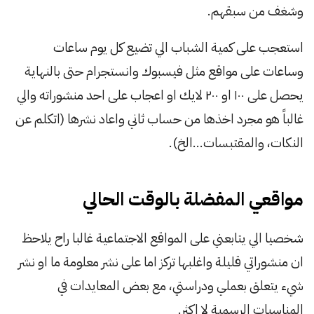
وشغف من سبقهم.
استعجب على كمية الشباب الي تضيع كل يوم ساعات
وساعات على مواقع مثل فيسبوك وانستجرام حتى بالنهاية
يحصل على ١٠٠ او ٢٠٠ لايك او اعجاب على احد منشوراته والي
غالباً هو مجرد اخذها من حساب ثاني واعاد نشرها (اتكلم عن
النكات، والمقتبسات…الخ).
مواقعي المفضلة بالوقت الحالي
شخصيا الي يتابعني على المواقع الاجتماعية غالبا راح يلاحظ
ان منشوراتي قليلة واغلبها تركز اما على نشر معلومة ما او نشر
شيء يتعلق بعملي ودراستي، مع بعض المعايدات في
المناسبات الرسمية لا اكثر.