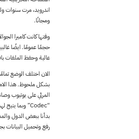
D
a
ومجانًا.
t
e
وقتها كانت كاميرا الجو
حجمًا عمومًا. ايضًا غال
عالية وحفظ الملفات بافضل جودة، فكان 
الان اختلف الوضع تمامًا
بشكل ملحوظ. هذا الامر
المرئي على يوتيوب وص
“Codec” وبما ي
بدأنا ببعض الدول والم
رفع وتحميل البيانات بج