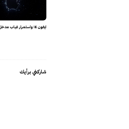
a
t
i
o
ايفون ١٤ واستمرار غياب مدخل USB-C
n
شاركني برأيك