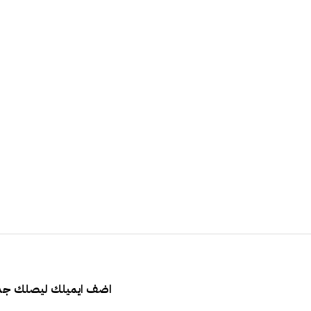
اضف ايميلك ليصلك جدي
كتابة بريدك الإلكتروني...