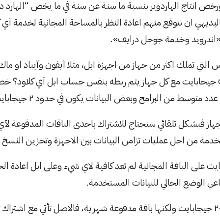
رخص انتاج الهاردوير بنسبة ما سنة عن سنة في ما يخص “الهارد د
البديهي ان نتوقع منهم اعادة النظر بالمساحة المجانية لخدمة آي ك
 «اندرويد وخدمة جوجل درايف».
ناس التي تملك اكثر من جهاز من اجهزة ابل، مثلا آيفون وآيباد او ما
جدًا، لماذا لا تقدم لهم ٥ جيجابايت مع كل جهاز يتم ربطه بنفس حساب ابل آي كلاود
سط من البرامج وبعض البيانات يكون في حدود ٢ جيجابايت للجهاز الواحد.
جهاز فبشكل تلقائي ستحتاج للاشتراك باحدى الباقات المدفوعة لآي
لخدمة من اجل عمليات تزامن البيانات بين الاجهزة وتخزين النسخ 
 على الباقة المجانية لم تعد كافية لاي شيء وعلى ابل اعادة ا
ي الوضع الحالي للبيانات المستخدمة.