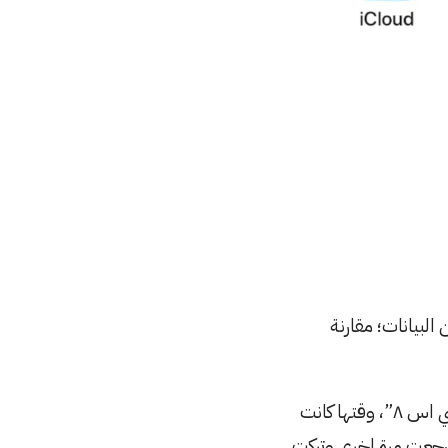
جا فقط كمساحة لتخزين البيانات؛ مقارنة
قبل سنوات تركت الآيفون وانتقلت لاجهزة اندرويد لتجربتها لاول مرة واخذت وقتها “گلاكسي اس ٨”، وقتها كانت
ساحة التخزينية المجانية على حساب الآي كلاود ٥ جيجابايت. ثم بعد طرح الآيفون ١٣ رجعت مرة اخرى وتركت