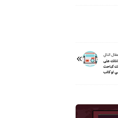
ناتك على
لك كباحث
ي او كاتب