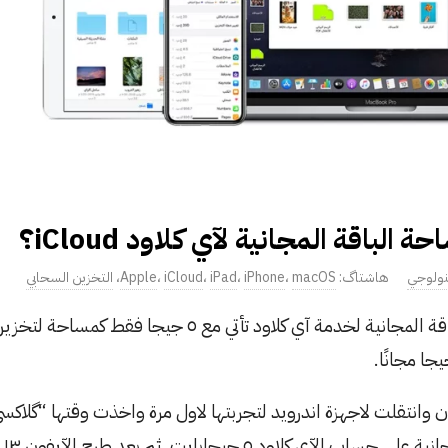
الباقة المجانية لآي كلاود iCloud؟
نولوجي
macOS
،
iPhone
،
iPad
،
iCloud
،
Apple
،
التخزين السحابي
منذ سنوات ومازالت الباقة المجانية لخدمة آي كلاود تأتي مع ٥ جي
الم