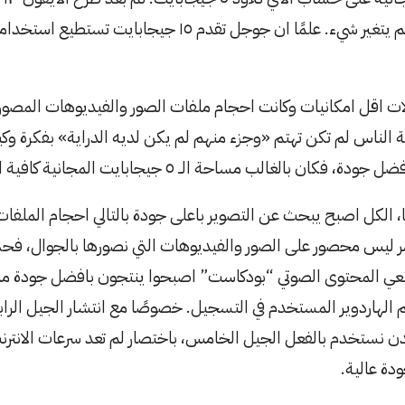
اندرويد، مرت سنوات ولم يتغير شيء. علمًا ان جوجل تقدم ١٥ 
الات اقل امكانيات وكانت احجام ملفات الصور والفيديوهات المصورة
بية الناس لم تكن تهتم «وجزء منهم لم يكن لديه الدراية» بفكرة وك
بالغالب مساحة الــ ٥ جيجابايت المجانية كافية الى حد ما.
، الكل اصبح يبحث عن التصوير باعلى جودة بالتالي احجام الملفات 
 ليس محصور على الصور والفيديوهات التي نصورها بالجوال، فح
انعي المحتوى الصوتي “بودكاست” اصبحوا ينتجون بافضل جودة 
تيح لهم الهاردوير المستخدم في التسجيل. خصوصًا مع انتشار الجيل ال
دن نستخدم بالفعل الجيل الخامس، باختصار لم تعد سرعات الانتر
ودة عالية.