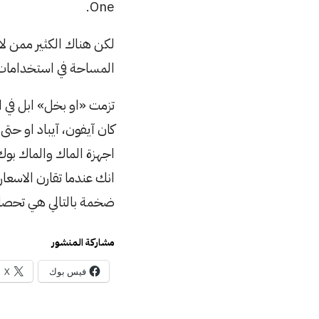
One.
لكن هناك الكثير ممن لا
المساحة في استخدامات
تزمت «او بخل» ابل في 
كان آيفون، آيباد او حت
اجهزة الماك والماك بوك 
انك عندما تقارن الاسعا
ضخمة بالتالي هي تحصل 
مشاركة المنشور
فيس بوك
X