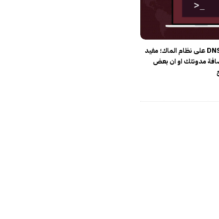
تحديث كاش DNS على نظام الماك؛ مفيد
افة مدونتك او ان بعض