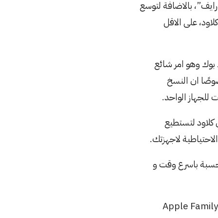
رايف”، بالاضافة لتوسع
لاود، على الاقل
ك بوك وهو امر شائع
؟ خصوصًا ان النسخ
 كلاود لتستطيع
الاحتياطية لاجهزتك.
لحسبة باسرع وقت و
شخصيًا استخدم باقة ٢٠٠ جيجابايت ولكنها باقة مدفوعة شهرية، فالاصل تأتي مع اشتراك Apple Family