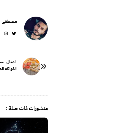
مصطفى ال
P
o
الفواكه ا
s
t
N
a
منشورات ذات صلة :
v
i
g