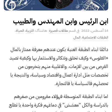
ابن الرئيس وابن المهندس والطبيب
P
14 أغسطس، 2022
مقالات قصيرة
التربية
،
الحياة
،
u
الطبقات الاجتماعية
،
المال
b
دائمًا ابناء الطبقة الغنية يكون عندهم معرفة ممتاز بالمال
l
«الفلوس» وكيف تخلق وتتكاثر والاستثمار بها وكيفية تصيد
i
s
الفرص من بين الازمات. والاغلبية منهم يتخرجون من
h
تخصصات مثل ادارة اعمال واقتصاد وسياسة، والنتيجة يا
D
تحصلهم فالسياسة يا فالتجارة.
a
t
اما ابناء الطبقة المتوسطة فهؤلاء مفرومين من صغرهم
e
بالدراسة والكل “معشش” في دماغهم فكرة واحدة يا تطلع