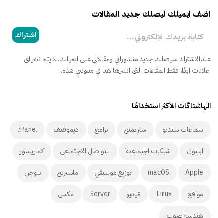
اضف ايميلك ليصلك جديد المقالات
كتابة بريدك الإلكتروني...
اشتراك
عند الاشتراك سيصلك جديد منشوراتي ومقالاتي على ايميلك. لا يتم نشر اي
اعلانات ابدًا، فقط المقالات التي انشرها هنا في مدونتي هذه.
الهاشتاگات الاكثر استخدامًا
سماعات ستديو
ستريمنج
برامج
ديموفنف
cPanel
ابلتون
شبكات اجتماعية
التواصل الاجتماعي
كمبريسور
Apple
macOS
توزيع موسيقي
ماسترنج
بلوجن
مواقع
Linux
فيديو
Server
مكس
هندسة صوت