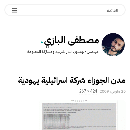
.
مصطفى البازي
مهندس ◦ ومدون انشر للترفيه ومشاركة المعلومة
مدن الجوزاء شركة اسرائيلية يهودية
P
20 مارس، 2009
424 × 267
u
ا
b
ل
l
ح
i
ج