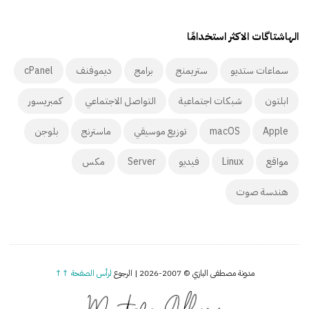
الهاشتاگات الاكثر استخدامًا
سماعات ستديو
ستريمنج
برامج
ديموفنف
cPanel
ابلتون
شبكات اجتماعية
التواصل الاجتماعي
كمبريسور
Apple
macOS
توزيع موسيقي
ماسترنج
بلوجن
مواقع
Linux
فيديو
Server
مكس
هندسة صوت
مدونة مصطفى البازي © 2007-2026 | الرجوع
لرأس الصفحة ↑↑