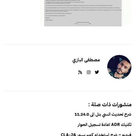
s
م
h
ا
D
ل
a
ك
t
ا
e
م
ل
مصطفى البازي
منشورات ذات صلة :
شرح تحديث السي بنل الى 11.24.0
تكنيك ADR اعادة تسجيل الحوار
فيديو – شرح استخدام كمبريسور CLA-2A