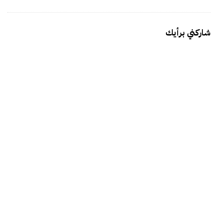
شاركني برأيك