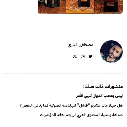
s
م
h
ا
D
ل
a
ك
t
ا
e
م
مصطفى البازي
ل
منشورات ذات صلة :
ليس بحجب الدوال تنهي الأمر
هل جهاز ماك ستديو “فاشل” للهندسة الصوتية كما يدعي البعض؟
صناعة وتنمية المحتوى العربي لن يتم بعقد المؤتمرات