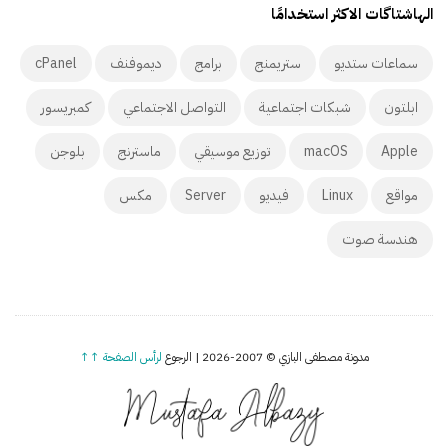
الهاشتاگات الاكثر استخدامًا
سماعات ستديو
ستريمنج
برامج
ديموفنف
cPanel
ابلتون
شبكات اجتماعية
التواصل الاجتماعي
كمبريسور
Apple
macOS
توزيع موسيقي
ماسترنج
بلوجن
مواقع
Linux
فيديو
Server
مكس
هندسة صوت
مدونة مصطفى البازي © 2007-2026 | الرجوع
لرأس الصفحة ↑↑