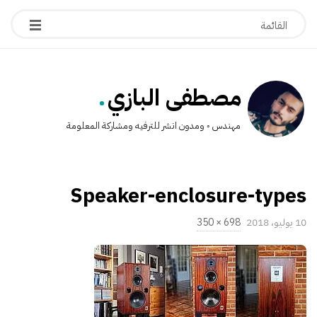
.
مصطفى البازي
مهندس ◦ ومدون انشر للترفيه ومشاركة المعلومة
Speaker-enclosure-types
P
10 يوليو، 2018
698 × 350
u
ا
b
ل
l
ح
i
ج