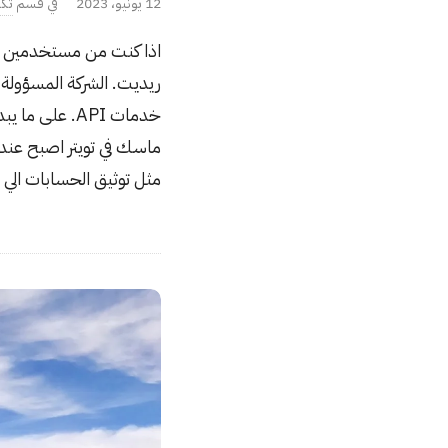
P
12 يونيو، 2023
تك
u
b
ريديت. الشركة المسؤول
l
i
خدمات API. ع
s
h
مثل توثيق الحسابات الي 
D
a
t
e