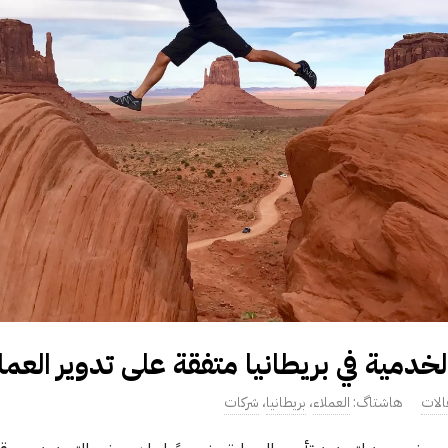
خدمية في بريطانيا متفقة على تدوير العمل
الات
العملاء
،
بريطانيا
،
شركات