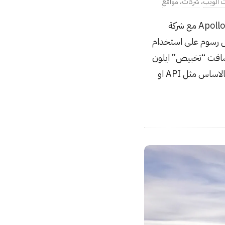
 الويب
،
شركات
،
مواقع
اذا كنت من مستخدمين موقع Reddit او متابع للاخبار التقنية فاكيد سمعت بمشكلة تطبيق Apollo مع شركة
ض رسوم على استخدام
 ما شافت “تخبيص” ايلون
ماسك في تويتر اصبح عندها جرأة اكبر في فرض رسوم على خدمات اضافية، بعضها كان مجاني بالاساس مثل API او