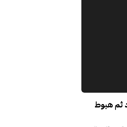
Enshittificati في صعود ثم هبوط