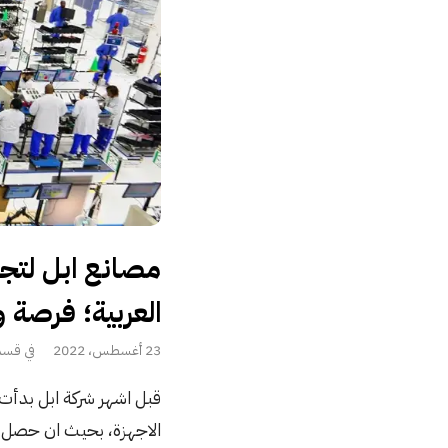
مصانع ابل لتجمي
العربية؛ فرصة
P
23 أغسطس، 2022
u
قبل اشهر شركة ابل بدأت 
b
الاجهزة، بحيث ان حصل اي
l