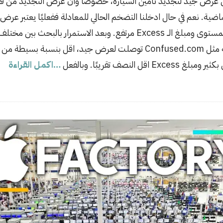
 عرض جيد لتجديد تأمين السيارة، خصوصًا وان عرض التجديد من قبل 
ضية. نعم في حال ادخلنا التضخم الحالي للمعادلة ففعليًا يعتبر عر
مع هذا كمميزات ليس بالمستوى ومبلغ الــ Excess مرتفع. وبعد الاستمرار 
باستخدام مواقع المقارنة مثل Confused.com توصلت لعرض جيد، اقل بنس
ل النصف تقريبًا. وبالفعل
…اكمل القراءة