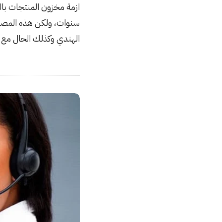
i
ازمة مخزون المنتجات بال
s
سنوات، ولكن هذه المصان
h
الهندي وكذلك الحال مع
D
a
t
e