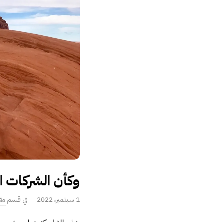
وكأن الشركات ال
P
1 سبتمبر، 2022
مق
u