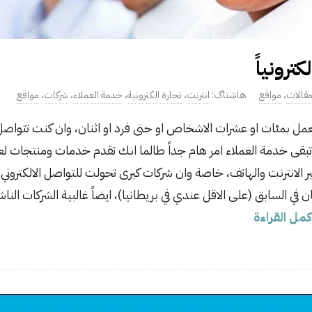
ترونياً
قالات
،
مواقع
انترنت
،
تجارة الكترونية
،
خدمة العملاء
،
شركات
،
مواقع
مل بمئات او عشرات الاشخاص او حتى فرد او اثنان، وان كنت تتواصل
ت، تبقى خدمة العملاء امر هام جداً طالما انك تقدم خدمات ومنتجات ل
عبر الانترنت والهاتف، خاصة وان شركات كبرى تحولت للتواصل الالكترو
ن في السابق (على الاقل عندي في بريطانيا)، ايضاً غالبية الشركات النا
مل القراءة