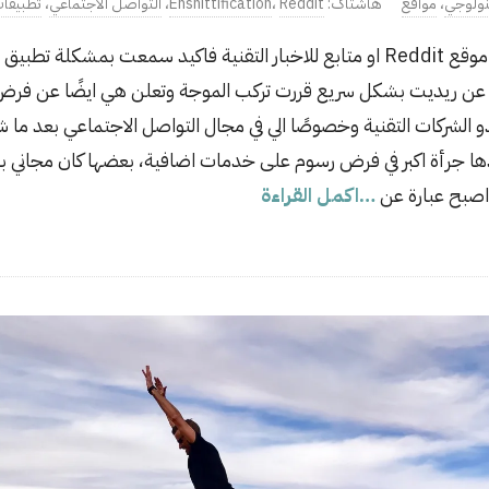
نولوجي
،
مواقع
Reddit
،
Enshittification
،
التواصل الاجتماعي
،
تطبيقات
ة عن ريديت بشكل سريع قررت تركب الموجة وتعلن هي ايضًا عن فر
لى ما يبدو الشركات التقنية وخصوصًا الي في مجال التواصل الاجتماعي بعد
اصبح عبارة عن
…اكمل القراءة