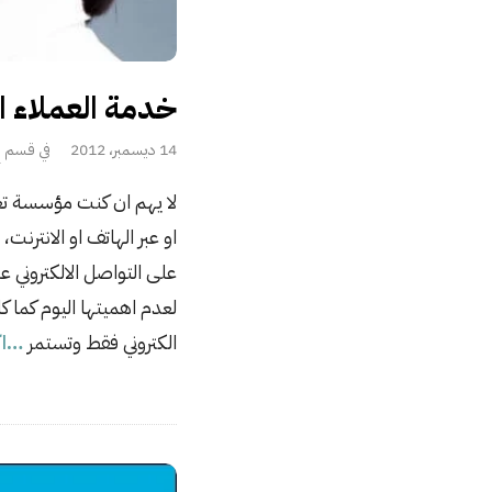
خدمة العملاء الك
P
14 ديسمبر، 2012
م
u
لا يهم ان كنت مؤسسة تع
b
او عبر الهاتف او الانترن
l
i
على التواصل الالكتروني 
s
لعدم اهميتها اليوم كما كا
h
الكتروني فقط وتستمر
…اك
D
a
t
e