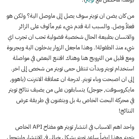
من كان يضن ان تويتر سوف يصل إلى ماوصل الية؟ ولكن هو
فعلاً وصل. والسبب انة قدم شيء غير مألوف على الزائر
والانسان بطبيعة الحال شخصية فضولية تحب ان تجرب اي
شيء منذ الطفولة!. وهذا ماجعل الزوار يدخلون الية ويجربوة
ومع قليل من الترويج هنا وهناك اقتنع البعض في مواصلة
استخدام تويتر وبدأت تنتقل حمى تويتر من شخص إلى اخر.
إلى ان اصبحت وباء تويتر. لدرجة ان عملاقة الانترنت (ياهوو,
مايكروسوفت, جوجل) يتسابقون على من يضيف نتائج تويتر
في محركة البحث الخاص بة بل ويتفنون في طريقة عرض
النتائج!
واحد اهم الاسباب في انتشار تويتر هو مفتاح API الخاص
بتويتر وهذا ايضاً ساعد تويتر بشكل خيالي في الانتشار وليتحول