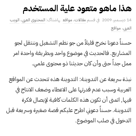
هذا ماهو متعود علية المستخدم
P
14 ديسمبر، 2009
مقالات
،
مواقع
المحتوى العربي
،
الويب
u
العربي
،
مواقع
b
حسناً دعونا نخرج قليلاً من جو نظم التشغيل وننتقل لجو
l
المشاريع. فالحديث في موضوع واحد وبطريقة واحدة امر
i
s
ممل جداً حتى وأن كان حديثنا ذو محتوى علمي.
h
D
نبذة سريعة عن التدوينة: التدوينة هذه تتحدث عن المواقع
a
العربية وسبب عدم قدرتها على الاعطاء وضعف الانتاج في
t
فيها, اتمنى أن تكون هذه الكلمات كافية لإيصال فكرة
e
التدوينة. حسناً دعوني اطرح عليكم قصة صغيرة وسريعة قبل
الدخول في صلب الموضوع.