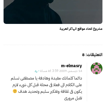
مشروع اتحاد مواقع الهاكر العربية
O
n
m-elmasry
ه
14 ديسمبر، 2009 at 3:59 مساءً
- ‎رد
ذ
دائما كلماتك مفيدة وهادفة يا مصطفى تسلم
ا
على الكلام الى فعلا فى محلة قبل كل شىء لازم
م
يكون فى ثقافة وتفكير سليم وتحديد هدف
ا
تقبل مرورى
ه
و