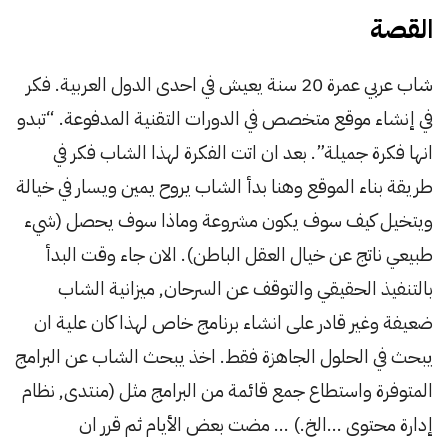
القصة
شاب عربي عمرة 20 سنة يعيش في احدى الدول العربية. فكر
في إنشاء موقع متخصص في الدورات التقنية المدفوعة. “تبدو
انها فكرة جميلة”. بعد ان اتت الفكرة لهذا الشاب فكر في
طريقة بناء الموقع وهنا بدأ الشاب يروح يمين ويسار في خيالة
ويتخيل كيف سوف يكون مشروعة وماذا سوف يحصل (شيء
طبيعي ناتج عن خيال العقل الباطن). الان جاء وقت البدأ
بالتنفيذ الحقيقي والتوقف عن السرحان, ميزانية الشاب
ضعيفة وغير قادر على انشاء برنامج خاص لهذا كان علية ان
يبحث في الحلول الجاهزة فقط. اخذ يبحث الشاب عن البرامج
المتوفرة واستطاع جمع قائمة من البرامج مثل (منتدى, نظام
إدارة محتوى …الخ.) … مضت بعض الأيام ثم قرر ان