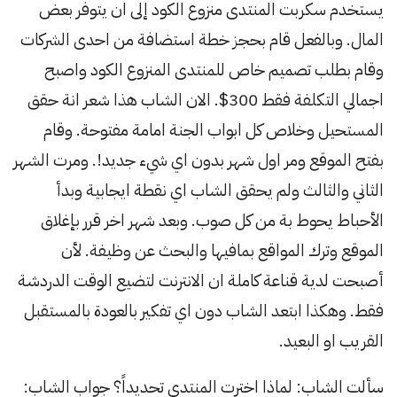
يستخدم سكربت المنتدى منزوع الكود إلى ان يتوفر بعض
المال. وبالفعل قام بحجز خطة استضافة من احدى الشركات
وقام بطلب تصميم خاص للمنتدى المنزوع الكود واصبح
اجمالي التكلفة فقط 300$. الان الشاب هذا شعر انة حقق
المستحيل وخلاص كل ابواب الجنة امامة مفتوحة. وقام
بفتح الموقع ومر اول شهر بدون اي شيء جديد!. ومرت الشهر
الثاني والثالث ولم يحقق الشاب اي نقطة ايجابية وبدأ
الأحباط يحوط بة من كل صوب. وبعد شهر اخر قرر بإغلاق
الموقع وترك المواقع بمافيها والبحث عن وظيفة. لأن
أصبحت لدية قناعة كاملة ان الانترنت لتضيع الوقت الدردشة
فقط. وهكذا ابتعد الشاب دون اي تفكير بالعودة بالمستقبل
القريب او البعيد.
سألت الشاب: لماذا اخترت المنتدى تحديداً؟ جواب الشاب: