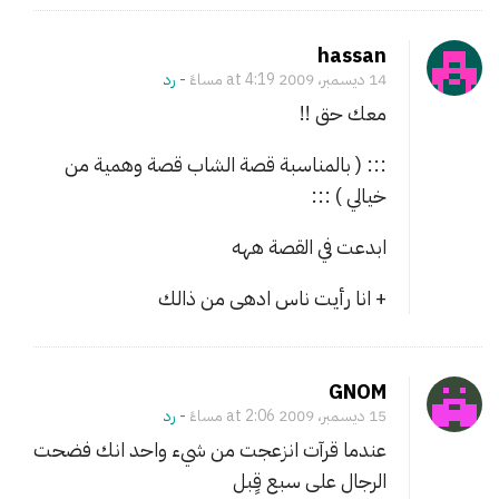
م
hassan
ت
14 ديسمبر، 2009 at 4:19 مساءً
- ‎رد
ع
معك حق !!
و
د
::: ( بالمناسبة قصة الشاب قصة وهمية من
ع
خيالي ) :::
ل
ي
ابدعت في القصة ههه
ة
+ انا رأيت ناس ادهى من ذالك
ا
ل
م
س
GNOM
ت
15 ديسمبر، 2009 at 2:06 مساءً
- ‎رد
خ
عندما قرآت انزعجت من شيء واحد انك فضحت
د
الرجال على سبع قٍبل