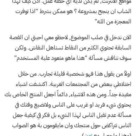
مواقع الانترنت, لم يكن لدية اي خطة عمل. اذن كيف لهذا
الشاب ان ينجح بمشروعة ؟ هو ممكن بشرط “اذا توفرت
المعجزة من الله”
الان ندخل في صلب الموضوع, لاحظو معي احبتي ان القصة
السابقة تحتوي الكثير من النقاط تستاهل النقاش. ولكن
سوف نناقش مسألة “هذا ماهو متعود علية المستخدم”
اولاً من يقول هذا فهو شخصية قليلة تجارب. من خلال
اختلاطي ببعض من المجتمعات الغربية. اكتشفت اشياء
مفيدة جداً. ومن هذه الاشياء, دائماً اجعل المنتج الخاص بك
يحتوي شيء فريد او غريب على الناس ولاتضيع وقتك في
مسألة عدم تقبل الناس لهذا الشيء بل فكر في كيفية جعل
الناس تتراكض حول منتجك وان مايقومون بة هو الصواب
(وهذا ماحصل مع
تويتر
).