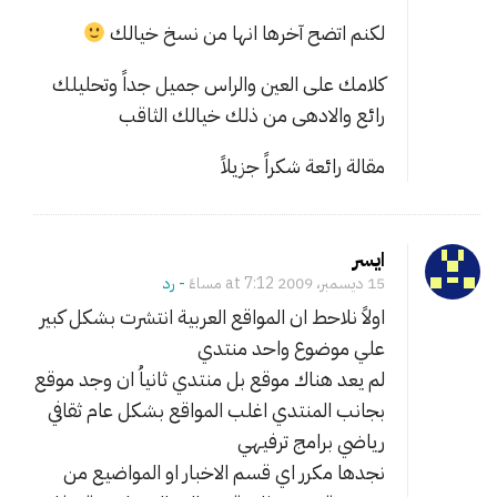
م
لكنم اتضح آخرها انها من نسخ خيالك
كلامك على العين والراس جميل جداً وتحليلك
رائع والادهى من ذلك خيالك الثاقب
مقالة رائعة شكراً جزيلاً
ايسر
15 ديسمبر، 2009 at 7:12 مساءً
- ‎رد
اولاً نلاحط ان المواقع العربية انتشرت بشكل كبير
علي موضوع واحد منتدي
لم يعد هناك موقع بل منتدي ثانياُ ان وجد موقع
بجانب المنتدي اغلب المواقع بشكل عام ثقافي
رياضي برامج ترفيهي
نجدها مكرر اي قسم الاخبار او المواضيع من