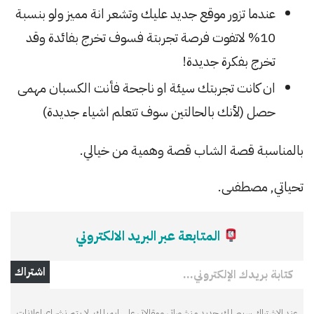
عندما تزور موقع جديد عليك وتشعر انة مميز ولو بنسبة
10% لاتفوت فرصة تجربتة فسوف تخرج بفائدة وقد
تخرج بفكرة جديدة!
ان كانت تجربتك سيئة او ناجحة فأنت الكسبان مهمى
حصل (لأنك بالحالتين سوف تتعلم اشياء جديدة)
بالمناسبة قصة الشاب قصة وهمية من خيالي.
تحياتي, مصطفىى.
المتابعة عبر البريد الالكتروني
كتابة بريدك الإلكتروني…
اشتراك
عند الاشتراك سيصلك جديد منشوراتي ومقالاتي على ايميلك. لا يتم نشر اي اعلانات