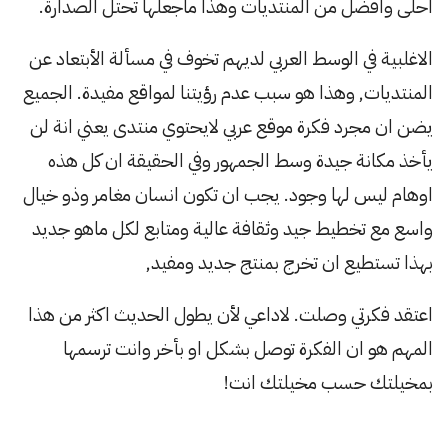
احلى وافضل من المنتديات وهذا ماجعلها تحتل الصدارة.
الاغلبية في الوسط العربي لديهم تخوف في مسألة الأبتعاد عن
المنتديات, وهذا هو سبب عدم رؤيتنا لمواقع مفيدة. الجميع
يضن ان مجرد فكرة موقع عربي لايحتوي منتدى يعني انة لن
يأخذ مكانة جيدة وسط الجمهور وفي الحقيقة ان كل هذه
اوهام ليس لها وجود. يجب ان تكون انسان مغامر وذو خيال
واسع مع تخطيط جيد وثقافة عالية ومتابع لكل ماهو جديد
بهذا تستطيع ان تخرج بمنتج جديد ومفيد,
اعتقد فكرتي وصلت. لاداعي لأن يطول الحديث اكثر من هذا
المهم هو ان الفكرة توصل بشكل او بأخر وانت ترسمها
بمخيلتك حسب مخيلتك انت!