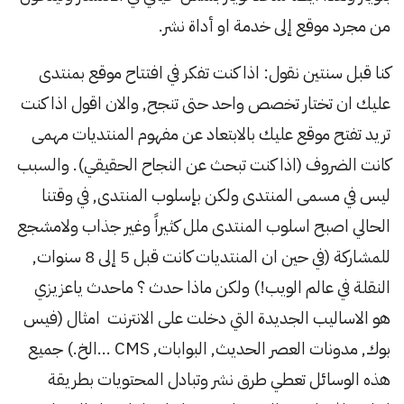
من مجرد موقع إلى خدمة او أداة نشر.
كنا قبل سنتين نقول: اذا كنت تفكر في افتتاح موقع بمنتدى
عليك ان تختار تخصص واحد حتى تنجح, والان اقول اذا كنت
تريد تفتح موقع عليك بالابتعاد عن مفهوم المنتديات مهمى
كانت الضروف (اذا كنت تبحث عن النجاح الحقيقي). والسبب
ليس في مسمى المنتدى ولكن بإسلوب المنتدى, في وقتنا
الحالي اصبح اسلوب المنتدى ملل كثيراً وغير جذاب ولامشجع
للمشاركة (في حين ان المنتديات كانت قبل 5 إلى 8 سنوات,
النقلة في عالم الويب!) ولكن ماذا حدث ؟ ماحدث ياعزيزي
هو الاساليب الجديدة التي دخلت على الانترنت امثال (فيس
بوك, مدونات العصر الحديث, البوابات, CMS …الخ.) جميع
هذه الوسائل تعطي طرق نشر وتبادل المحتويات بطريقة