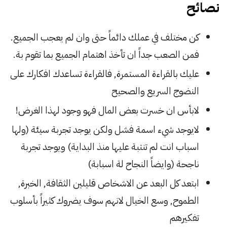
نصائح
كن مختلف في عملك دائماً حتى وان لم يعجب الجميع.
فمن الصعب جداً ان تأخذ اهتمام الجميع بما تقوم بة.
عليك بالقراءة المستمرة, فالقراءة تساعدك افكارك على
النضوج السريع والصحيح
لابأس ان خسرت بعض المال فهو وجود لهذا الغرض!
لايوجد شيء اسمة فشل ولكن يوجد تجربة سيئة (ولها
اسباب انت لم تنتبة عليها منذ البداية) ويوجد تجربة
ناجحة (وايضاً النجاح لة اسبابة)
ابتعد كل البعد عن الاشخاص قليلين الثقافة, الخبرة,
الطموح, وسع الخيال لانهم سوف يضروك كثيراً بأسلوب
تفكيرهم