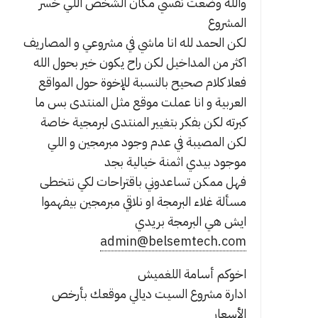
والله وضعت نفسي مكان الشخص اللي خسر
المشروع
لكن الحمد لله انا ماشي في مشروعي و المصاريف
اكثر من المداخيل لكن راح يكون خير بحول الله
فعلا كلام صحيح بالنسبة للإخوة حول المواقع
العربية و انا عملت موقع مثل المنتدى بس ما
كبرته لكن بفكر بتغيير المنتدى لبرمجية خاصة
لكن المصيبة في عدم وجود مبرمجين و اللي
موجود بيدي اثمنة خيالية بجد
فهل ممكن تساعدوني باقتراحات لكي نتخطى
مسألة غلاء البرمجة او نلاقي مبرمجين بيفهموا
ايش هي البرمجة بريدي
admin@belsemtech.com
اخوكم أسامة اللغميش
ادارة مشروع السيت ديالي موقعك بأرخص
الأسعار