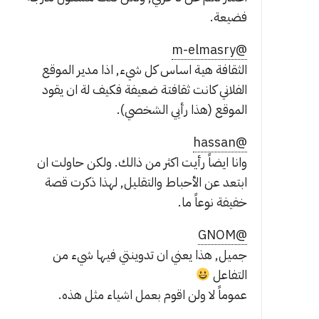
فضيعة.
@m-elmasry
الثقافة هية اساس كل شيء, اذا مدير الموقع
الفلاني كانت ثقافتة ضعيفة فكيف لة ان يقود
الموقع (هذا رأيي الشخصي).
@hassan
وانا ايضاً رأيت اكثر من ذالك. ولكن حاولت ان
ابتعد عن الأحباط والتقليل, لهذا ذكرت قصة
خفيفة نوعاً ما.
@GNOM
جميل, هذا يعني ان تدوينتي فيها شيء من
التفاعل
عموماً لا ولن اقوم بعمل اشياء مثل هذه.