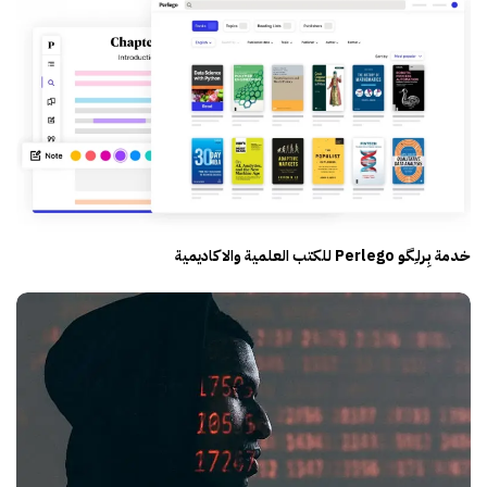
خدمة بِـرلـِگـو Perlego للكتب العلمية والاكاديمية