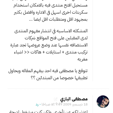
مستحيل افتح منتدى فيه بالامكان استخدام
سكربتات اخرى اسهل في الاداره وافضل بكثير
بمجهود اقل ومتطلبات اقل ايضا …
المشكله الاساسيه في انتشار مفهوم المنتدى
لدى المقبلين على فتح المواقع شركات
الاستضافه نفسها عند وضع عروضها تجد عبارة
تركيب منتدى + استايلات + هاكات << اشياء
مغريه
تتوقع يا مصطفى فيه احد بيفهم المقاله ويحاول
تطبيقها خصوصا من المبتدئين ؟؟
مصطفى البازي
18 ديسمبر، 2009 at 9:49 صباحًا
- ‎رد
اعتذر لكم عن تأخري, ولكن كنت مشغول لدرجة