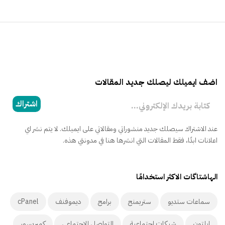
اضف ايميلك ليصلك جديد المقالات
كتابة بريدك الإلكتروني...
اشتراك
عند الاشتراك سيصلك جديد منشوراتي ومقالاتي على ايميلك. لا يتم نشر اي
اعلانات ابدًا، فقط المقالات التي انشرها هنا في مدونتي هذه.
الهاشتاگات الاكثر استخدامًا
سماعات ستديو
ستريمنج
برامج
ديموفنف
cPanel
ابلتون
شبكات اجتماعية
التواصل الاجتماعي
كمبريسور