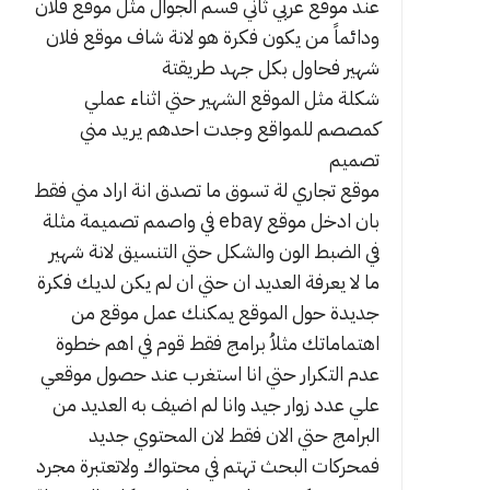
عند موقع عربي ثاني قسم الجوال مثل موقع فلان
ودائماً من يكون فكرة هو لانة شاف موقع فلان
شهير فحاول بكل جهد طريقتة
شكلة مثل الموقع الشهير حتي اثناء عملي
كمصصم للمواقع وجدت احدهم يريد مني
تصميم
موقع تجاري لة تسوق ما تصدق انة اراد مني فقط
بان ادخل موقع ebay في واصمم تصميمة مثلة
في الضبط الون والشكل حتي التنسيق لانة شهير
ما لا يعرفة العديد ان حتي ان لم يكن لديك فكرة
جديدة حول الموقع يمكنك عمل موقع من
اهتماماتك مثلاُ برامج فقط قوم في اهم خطوة
عدم التكرار حتي انا استغرب عند حصول موقعي
علي عدد زوار جيد وانا لم اضيف به العديد من
البرامج حتي الان فقط لان المحتوي جديد
فمحركات البحث تهتم في محتواك ولاتعتبرة مجرد