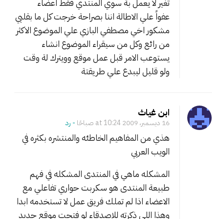
تغير لا يعمل بة سوي المنتدي فقط اعضاء
عفواً علي الاطالة اننا بصراحة خرجت كل ما بقلبي
مشكور اخي مصطفي البازي علي الموضوع الاكثر
من رائع وكل من سيقراء الموضوع انشاء
يستوعب الامر قبل عمل موقع وويترك لة وقت
ولو قليل ليبدع علي طريقتة
ابن غياث
16 ديسمبر، 2009 at 10:24 صباحًا
- ‎رد
هذي من المفاهيم الخاطئه والمنتشره بكثره في
الويب العربي
المشكله ماهي في المنتدى المشكله في فهم
طبيعة المنتدى هو سكربت حواري تفاعلي مع
الاعضاء اذا لم تملك فريق عمل لا تستخدمه ابدا
وهذا اللي ذكرته للاصدقاء لو فتحت موقع جديد