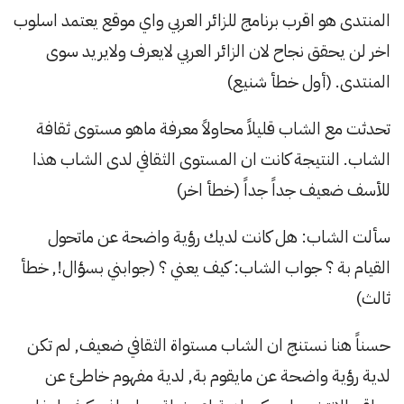
المنتدى هو اقرب برنامج للزائر العربي واي موقع يعتمد اسلوب
اخر لن يحقق نجاح لان الزائر العربي لايعرف ولايريد سوى
المنتدى. (أول خطأ شنيع)
تحدثت مع الشاب قليلاً محاولاً معرفة ماهو مستوى ثقافة
الشاب. النتيجة كانت ان المستوى الثقافي لدى الشاب هذا
للأسف ضعيف جداً جداً (خطأ اخر)
سألت الشاب: هل كانت لديك رؤية واضحة عن ماتحول
القيام بة ؟ جواب الشاب: كيف يعني ؟ (جوابني بسؤال!, خطأ
ثالث)
حسناً هنا نستنج ان الشاب مستواة الثقافي ضعيف, لم تكن
لدية رؤية واضحة عن مايقوم بة, لدية مفهوم خاطئ عن