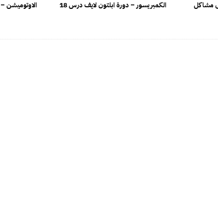
لى مشاكل
الكمبريسور – دورة ابلتون لايف درس 18
الاوتوميشن – د