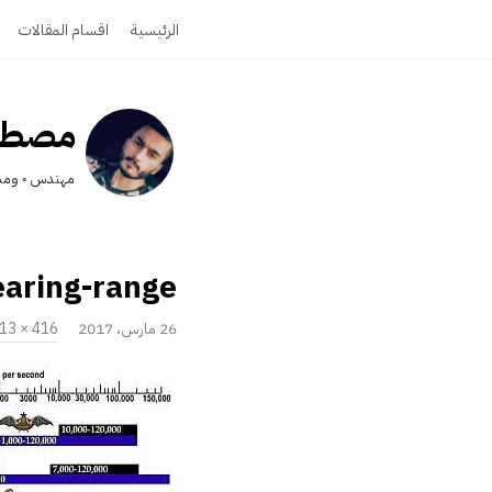
الرئيسية
اقسام المقالات
مصطفى
مهندس ◦ ومدو
aring-range
P
26 مارس، 2017
416 × 413
u
ا
b
ل
l
ح
i
ج
s
م