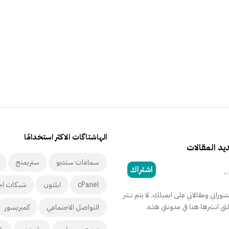
الهاشتاگات الاكثر استخدامًا
د المقالات
سماعات ستديو
ستريمنج
اشتراك
cPanel
ابلتون
شبكات اج
راتي ومقالاتي على ايميلك. لا يتم نشر
التي انشرها هنا في مدونتي هذه.
التواصل الاجتماعي
كمبريسور