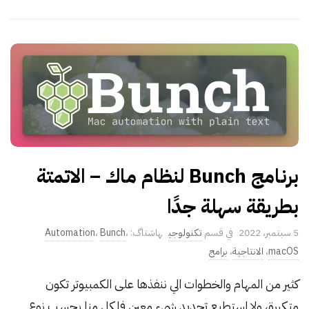
برنامج Bunch لنظام ماك – الاتمتة
بطريقة سهلة جدًا
P
5 سبتمبر، 2022
تكنولوجي
،
Bunch
،
Automation
u
macOS
،
الانتاجية
،
برامج
b
كثير من المهام والخطوات الي ننفذها على الكمبيوتر تكون
l
متكررة، ولا استطيع تحديد شيء معين فلكل منا بحسب نوع
i