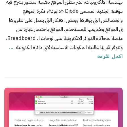
بهندسة الالكترونيات، نشر مطور الموقع بنفسه منشور يشرح فيه
i
s
موقعه الجديد المسمى Diode «دايود»، فكرة الموقع
h
والخصائص التي يوفرها وبعض الافكار التي يعمل على تطويرها
D
في الموقع وتقديمها للمستخدم. الموقع باختصار عبارة عن
a
منصة لمحاكاة الدوائر الالكترونية على لوحات الـ Breadboard،
t
وتتوفر تقريبًا غالبية المكونات الاساسية لاي دائرة الكترونية.
…
e
اكمل القراءة