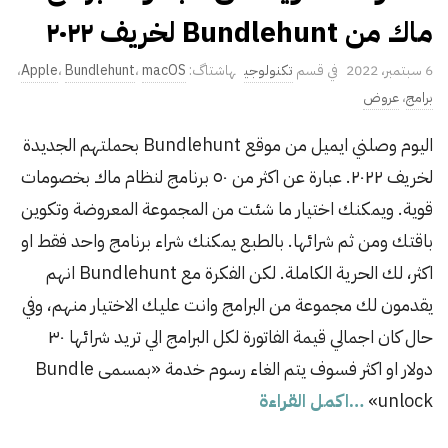
ماك من Bundlehunt لخريف ٢٠٢٢
P
6 سبتمبر، 2022
تكنولوجي
macOS
،
Bundlehunt
،
Apple
،
u
برامج
،
عروض
b
اليوم وصلني ايميل من موقع Bundlehunt بحملتهم الجديدة
l
لخريف ٢٠٢٢. عبارة عن اكثر من ٥٠ برنامج لنظام ماك بخصومات
i
s
قوية. ويمكنك اختيار ما شئت من المجموعة المعروضة وتكوين
h
باقتك ومن ثم شرائها. بالطبع يمكنك شراء برنامج واحد فقط او
D
اكثر، لك الحرية الكاملة. لكن الفكرة مع Bundlehunt انهم
a
يقدمون لك مجموعة من البرامج وانت عليك الاختيار منهم، وفي
t
حال كان اجمالي قيمة الفاتورة لكل البرامج الي تريد شرائها ٣٠
e
دولار او اكثر فسوف يتم الغاء رسوم خدمة «بمسمى Bundle
unlock»
…اكمل القراءة