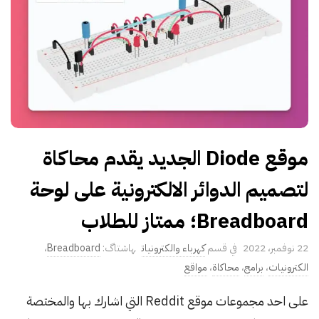
موقع Diode الجديد يقدم محاكاة
لتصميم الدوائر الالكترونية على لوحة
Breadboard؛ ممتاز للطلاب
P
22 نوفمبر، 2022
كهرباء والكترونيات
Breadboard
،
u
الكترونيات
،
برامج
،
محاكاة
،
مواقع
b
على احد مجموعات موقع Reddit التي اشارك بها والمختصة
l