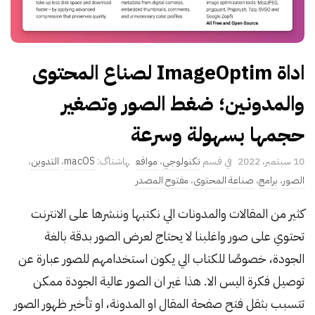
اداة ImageOptim لصناع المحتوى
والمدونين؛ ضغط الصور وتصغير
حجمها بسهولة وسرعة
P
10 سبتمبر، 2022
تكنولوجي
،
مواقع
macOS
،
التدوين
،
u
الصور
،
برامج
،
صناعة المحتوى
،
مفتوح المصدر
b
كثير من المقالات والمدونات الي نكتبها وننشرها على الانترنت
l
تحتوي على صور واغلبنا لا يحتاج لعرض الصور بدقة بالغة
i
s
الجودة، خصوصًا للكتاب الي يكون استخدامهم للصور عبارة عن
h
توصيل فكرة اليس الا. هذا غير ان الصور عالية الجودة ممكن
D
تتسبب بثقل فتح صفحة المقال او المدونة، او تأخير ظهور الصور
a