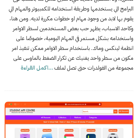
s
البرامج الي يستخدمها وطريقة استخدامه للكمبيوتر والمهام الي
h
يقوم بها لابد من وجود مهام او خطوات مكررة لديه. ومن هنا،
D
وكاحد الاسباب، يظهر حب بعض المستخدمين لسطر الاوامر
a
واستخدامه بشكل مستمر في المهام اليومية، خصوصًا على
t
انظمة لينكس وماك. باستخدام سطر الاوامر ممكن تنفيذ امر
e
مكون من سطر واحد يغنيك عن تكرار الضغط بالماوس على
مجموعة من الفولدرات حتى تصل لملف
…اكمل القراءة