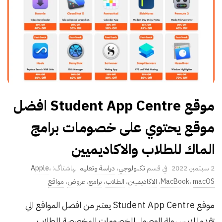
موقع Student App Centre افضل
موقع يحتوي على خصومات برامج
الماك للطلاب والاكاديميين
P
2 سبتمبر، 2022
تكنولوجي
،
دراسة وتعليم
،
Apple
u
macOS
،
MacBook
،
الاكاديميين
،
الطلاب
،
برامج
،
عروض
،
مواقع
b
موقع Student App Centre يعتبر من افضل المواقع الي
l
تقدملك سهولة الوصول للخصومات المخصصة للطلاب
i