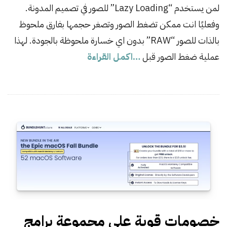
لمن يستخدم “Lazy Loading” للصور في تصميم المدونة.
t
وفعليًا انت ممكن تضغط الصور وتصغر حجمها بفارق ملحوظ
e
بالذات للصور “RAW” بدون اي خسارة ملحوظة بالجودة. لهذا
عملية ضغط الصور قبل
…اكمل القراءة
خصومات قوية على مجموعة برامج