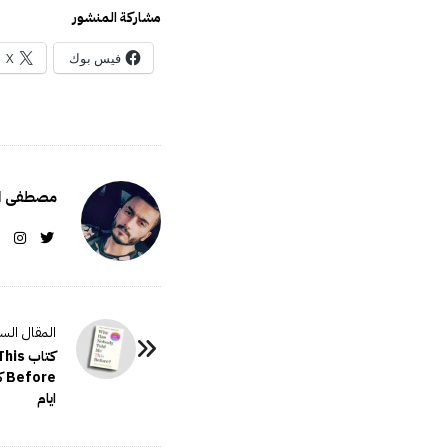
مشاركة المنشور
فيس بوك
X
مصطفى ال
P
o
كتاب
re
s
ايام
t
N