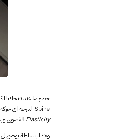
خصوصًا عند فتحك للك
Spine، لدرجة اي حركة بسيطة او شد من احد جنبين الكتاب ممكن هذا الضغط يطلع من نقطة المرونة
Elasticity
القصوى ويد
وهذا ببساطة يوضح لي ان الـ Spine تم تصميمة حول نقطة