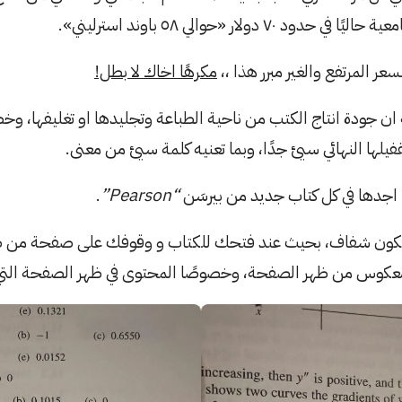
٧ دولار «حوالي ٥٨ باوند استرليني».
سعر المرتفع والغير مبرر هذا ،،
مكرهًا اخاك لا بطل!
ن جودة انتاج الكتب من ناحية الطباعة وتجليدها او تغليفها، وخ
اجدها في كل كتاب جديد من بيرسَن
“Pearson”
.
د يكون شفاف، بحيث عند فتحك للكتاب و وقوفك على صفحة من 
كوس من ظهر الصفحة، وخصوصًا المحتوى في ظهر الصفحة التي 