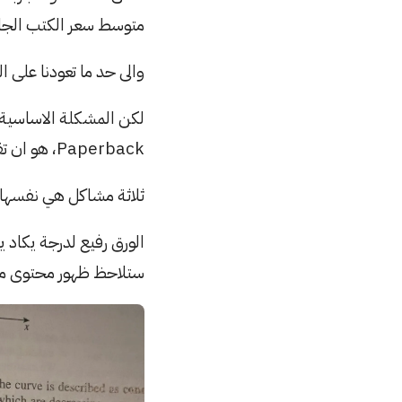
متوسط سعر الكتب الجامعية حاليًا في حدود ٠
l
i
والى حد ما تعودنا على ال
s
h
لكن المشكلة الاساسية ا
D
a
Paperback، هو ان تقفيلها النهائي سيئ جدًا، وبما تعنيه كلمة سيئ من معنى.
t
ثلاثة مشاكل هي نفسها 
e
الورق رفيع لدرجة يكا
ستلاحظ ظهور محتوى مع