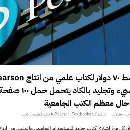
كتاب ذي ورق سيء وتجليد بالك
ال معظم الكتب الجامعية
تب
،
مقالات
Textbooks
،
Pearson
،
الكتب العلمية
،
كتب