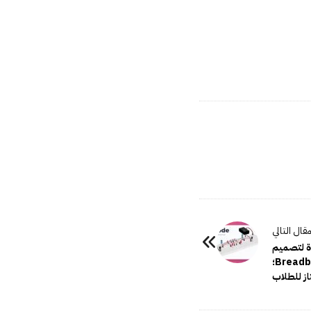
حاكاة لتصميم
الدوائر الالكترونية على لوحة Breadboard؛
ز للطلاب