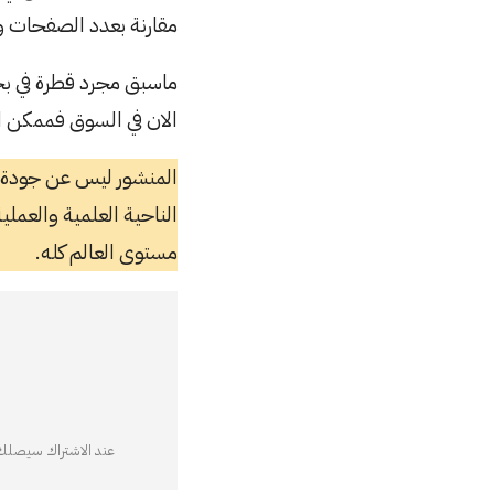
مقارنة بعدد الصفحات ون
الان في السوق فممكن ان
المنشور ليس عن جودة ا
مستوى العالم كله.
عند الاشتراك سيصلك ج