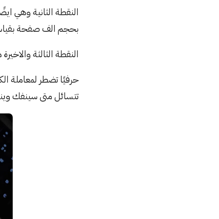
النقطة الثانية وهي ايض
بحجم الف صفحة بقياس A4 ان يغلف بغلاف رقيق كالذي تستخدمه شركة 
النقطة الثالثة والاخيرة هي 
تتسائل متى سينفك وينف