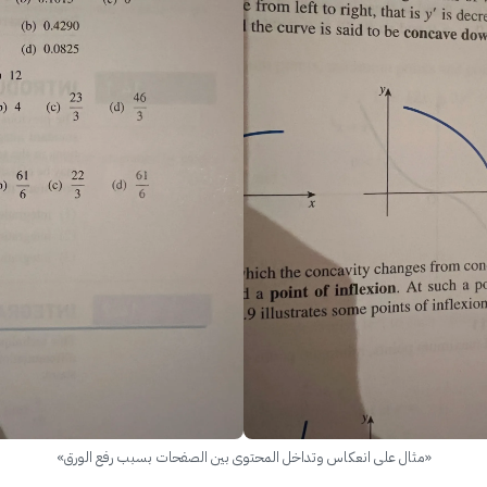
«مثال على انعكاس وتداخل المحتوى بين الصفحات بسبب رفع الورق»