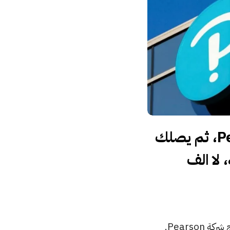
تدفع في المتوسط ٧٠ دولار لكتاب علمي من انتاج Pearson، ثم يصلك
اد يتحمل حمل ١٠٠ صفحة، لا الف
نفس المعاناة والتجربة في كل مرة اشتري كتاب جديد للاستخدام الجامعي والعلمي من انتاج شركة Pearson.