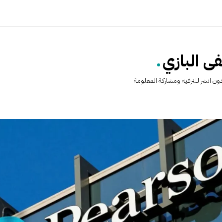
.
 البازي
ن انشر للترفيه ومشاركة المعلومة