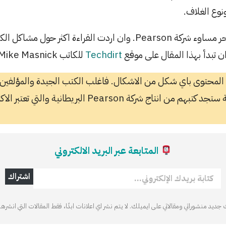
وع الغلاف.
ماسبق مجرد قطرة في بحر مساوء شركة Pearson. وان اردت القراءة اك
 تبدأ بهذا المقال على موقع
Techdirt
للكاتب Mike Masnick.
لمحتوى باي شكل من الاشكال. فاغلب الكتب الجيدة والمؤلفين ا
الناحية العلمية والعملية ستجد كتبهم من انتاج شركة Pearson 
المتابعة عبر البريد الالكتروني
كتابة بريدك الإلكتروني…
اشتراك
ديد منشوراتي ومقالاتي على ايميلك. لا يتم نشر اي اعلانات ابدًا، فقط المقالات التي انشرها