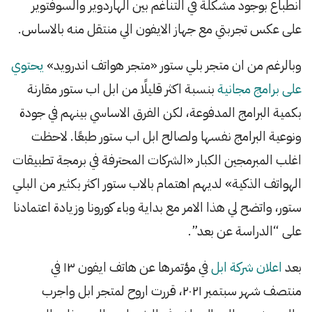
انطباع بوجود مشكلة في التناغم بين الهاردوير والسوفتوير
على عكس تجربتي مع جهاز الايفون الي منتقل منه بالاساس.
وبالرغم من ان متجر بلي ستور «متجر هواتف اندرويد»
يحتوي
على برامج مجانية
بنسبة اكثر قليلًا من ابل اب ستور مقارنة
بكمية البرامج المدفوعة، لكن الفرق الاساسي بينهم في جودة
ونوعية البرامج نفسها ولصالح ابل اب ستور طبعًا. لاحظت
اغلب المبرمجين الكبار «الشركات المحترفة في برمجة تطبيقات
الهواتف الذكية» لديهم اهتمام بالاب ستور اكثر بكثير من البلي
ستور، واتضح لي هذا الامر مع بداية وباء كورونا وزيادة اعتمادنا
على “الدراسة عن بعد”.
بعد
اعلان شركة ابل
في مؤتمرها عن هاتف ايفون ١٣ في
منتصف شهر سبتمبر ٢٠٢١، قررت اروح لمتجر ابل واجرب