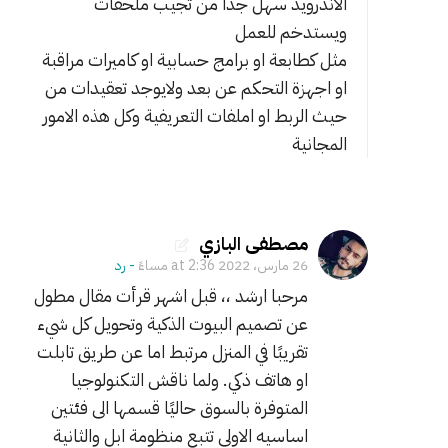
الاندرويد سهل جدا من تجيب ملحقات
ت
ويستدخم للعمل
ر
مثل كطابعة او برامج حسابية او كاميرات مراقبة
ك
او اجهزة التحكم عن بعد ولايوجد تعقيدات من
ت
حيث الربط او املفات التعريفية وكل هذه الامور
ا
المجانية
ن
د
ر
و
مصطفى البازي
ي
26 مارس، 2022 at 2:36 مساءً
- ‎رد
د
مرحبا ارشد ،، قبل اشهر قرأت مقال مطول
و
عن تصميم البيوت الذكية وتحويل كل شيء
ر
تقريبًا في المنزل مرتبط اما عن طريق تابلت
ج
او هاتف ذكي. ولما ناقش التكنولوجيا
ع
المتوفرة بالسوق حاليًا قسمها الى فئتين
ت
اساسيه الاولى تتبع منظومة ابل والثانية
ل