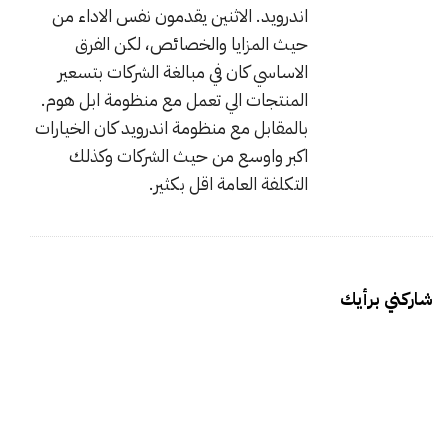
اندرويد. الاثنين يقدمون نفس الاداء من
ل
حيث المزايا والخصائص، لكن الفرق
آ
الاساسي كان في مبالغة الشركات بتسعير
ي
المنتجات الي تعمل مع منظومة ابل هوم.
ف
بالمقابل مع منظومة اندرويد كان الخيارات
و
ن
اكبر واوسع من حيث الشركات وكذلك
؛
التكلفة العامة اقل بكثير.
ا
س
ت
خ
شاركني برأيك
د
م
ت
ا
ن