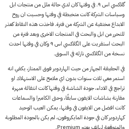
گلاكسي اس ٩. في وقتها كان لدي حالة ملل من منتجات ابل
وسياسات الشركة كانت متخبطة في وقتها وحسيت ان روح
الابداع مختفية عن الشركة من فترة. فاخذت هذه النقاط كعذر
للتحرر من ابل والبحث في المنتجات الاخرى وبعد فترة من
البحث استقريت على الگلاكسي اس ٩ وكان في وقتها احدث
نسخة من الگلاكسي نازله في السوق.
في الحقيقة الجهاز من حيث الهاردوير فوق الممتاز، يكفي انه
استمر معي ثلاث سنوات بدون اي ملامح على الاستهلاك او
تراجع في الاداء، جودة الشاشة في وقتها كانت انتقالة مبهرة
مقارنة بشاشات الايفون سابقًا، وحتى الكاميرا والسماعات
كانت افضل من الايفون في وقتها، يمكن العيب الوحيد
كهاردوير كان في جودة المايكروفون، لم يكن بالجودة المطلوبة
والمتوقعة لهاتف يعتبر Premium.