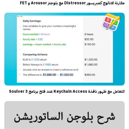
مقارنة الانالوج كمبريسور Distressor مع بلوجنز Arousor و FET
التعامل مع ظهور نافذة Keychain Access عند فتح برنامج Soulver 3