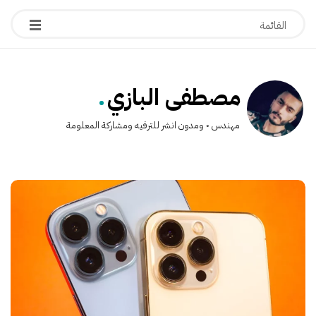
.
مصطفى البازي
مهندس ◦ ومدون انشر للترفيه ومشاركة المعلومة