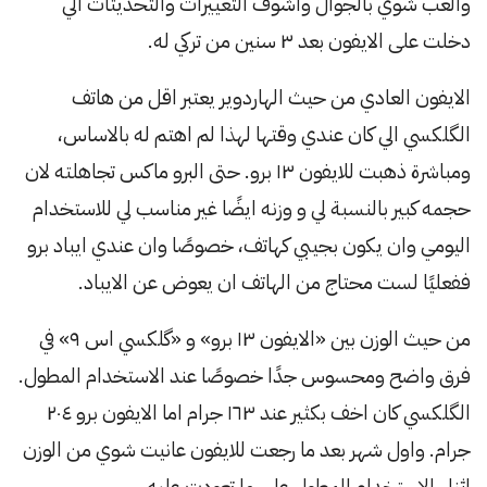
والعب شوي بالجوال واشوف التغييرات والتحديثات الي
دخلت على الايفون بعد ٣ سنين من تركي له.
الايفون العادي من حيث الهاردوير يعتبر اقل من هاتف
الگلكسي الي كان عندي وقتها لهذا لم اهتم له بالاساس،
ومباشرة ذهبت للايفون ١٣ برو. حتى البرو ماكس تجاهلته لان
حجمه كبير بالنسبة لي و وزنه ايضًا غير مناسب لي للاستخدام
اليومي وان يكون بجيبي كهاتف، خصوصًا وان عندي ايباد برو
ففعليًا لست محتاج من الهاتف ان يعوض عن الايباد.
من حيث الوزن بين «الايفون ١٣ برو» و «گلكسي اس ٩» في
فرق واضح ومحسوس جدًا خصوصًا عند الاستخدام المطول.
الگلكسي كان اخف بكثير عند ١٦٣ جرام اما الايفون برو ٢٠٤
جرام. واول شهر بعد ما رجعت للايفون عانيت شوي من الوزن
اثناء الاستخدام المطول على ما تعودت عليه.