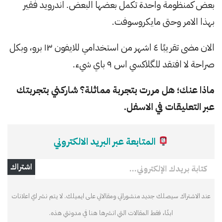
بعض كمنظومة واحدة تكمل بعضها البعض. اندرويد فقير
بهذا الامر وحتى مايكروسوفت.
الان مضى تقريبًا ٤ اشهر من استخدامي للايفون ١٣ برو، وبكل
صراحة لا افتقد للگلاكسي اس ٩ باي شيء.
ماذا عنك؛ هل مررت بتجربة مماثلة؟ شاركني بتجربتك
عبر التعليقات في الاسفل.
المتابعة عبر البريد الالكتروني
كتابة بريدك الإلكتروني…
اشتراك
عند الاشتراك سيصلك جديد منشوراتي ومقالاتي على ايميلك. لا يتم نشر اي اعلانات
ابدًا، فقط المقالات التي انشرها هنا في مدونتي هذه.