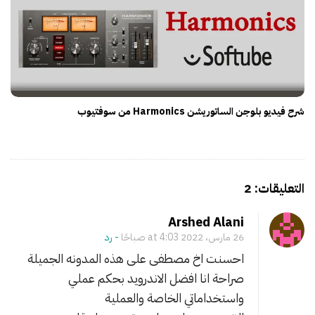
شرح فيديو بلوجن الساتوريشن Harmonics من سوفتيوب
O
n
Arshed Alani
ل
26 مارس، 2022 at 4:03 صباحًا
- ‎رد
م
احسنت اخ مصطفى على هذه المدونه الجميلة
ا
صراحة انا افضل الاندرويد بحكم عملي
ذ
واستخداماتي الخاصة والعملية
ا