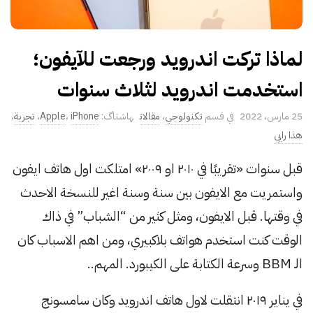
لماذا تركت اندرويد ورجعت للآيفون؛
استخدمت اندرويد لثلاث سنوات
P
25 مارس، 2022
تكنولوجي
،
مقالات
iPhone
،
Apple
،
تجربة
،
u
هذا رايي
b
قبل سنوات «تقريبًا في ٢٠١٠ او ٢٠٠٩» امتلكت اول هاتف ايفون
l
واستمريت مع الايفون بين سنة وسنة اغير للنسخة الاحدث
i
s
في وقتها. قبل الايفون، ومثل كثير من “الشباب” في ذاك
h
الوقت كنت استخدم هواتف بلاكبيري، ومن اهم الاسباب كان
D
الـ BBM وسرعة الكتابة على الكيبورد. المهم..
a
t
في يناير ٢٠١٩ انتقلت لاول هاتف اندرويد وكان سامسونج
e