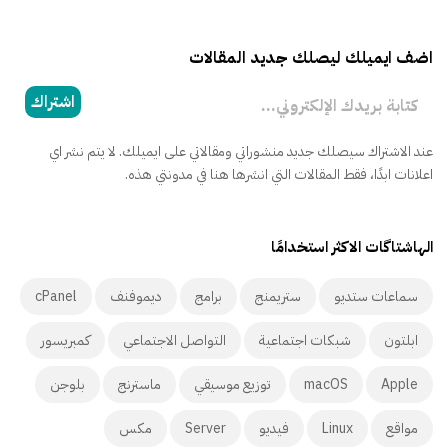
اضف ايميلك ليصلك جديد المقالات
كتابة بريدك الإلكتروني...
اشتراك
عند الاشتراك سيصلك جديد منشوراتي ومقالاتي على ايميلك. لا يتم نشر اي
اعلانات ابدًا، فقط المقالات التي انشرها هنا في مدونتي هذه.
الهاشتاگات الاكثر استخدامًا
سماعات ستديو
ستريمنج
برامج
ديموفنف
cPanel
ابلتون
شبكات اجتماعية
التواصل الاجتماعي
كمبريسور
Apple
macOS
توزيع موسيقي
ماسترنج
بلوجن
مواقع
Linux
فيديو
Server
مكس